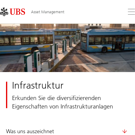
Skip
Content
Links
Area
Öff
Asset Management
Sie
da
Me
Infrastruktur
Erkunden Sie die diversifizierenden
Eigenschaften von Infrastrukturanlagen
Was uns auszeichnet