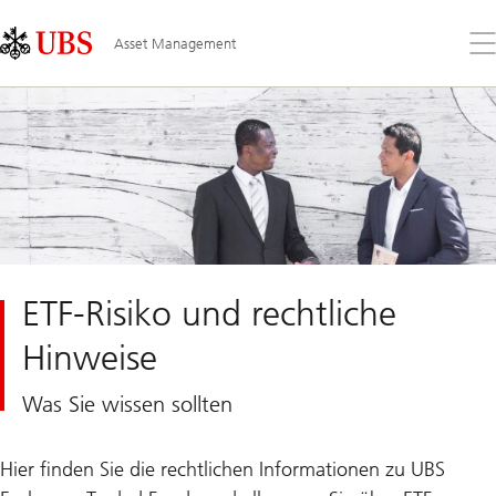
Skip
Content
Links
Area
Öff
Asset Management
Sie
da
Me
ETF-Risiko und rechtliche
Hinweise
Was Sie wissen sollten
Hier finden Sie die rechtlichen Informationen zu UBS