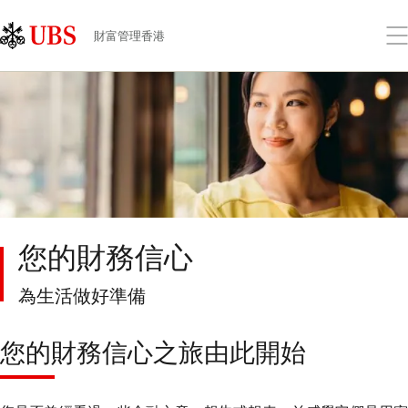
Skip
Content
Links
Area
打
財富管理香港
開
功
能
表
您的財務信心
為生活做好準備
您的財務信心之旅由此開始