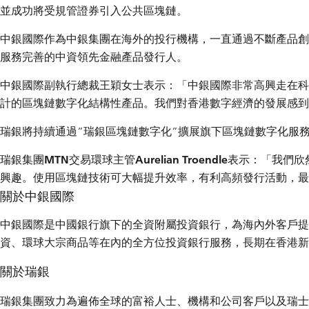
並成功將受規管證券引入公共區塊鏈。
中銀國際作為中銀集團在海外的投行機構，一直通過不斷產品創
服務完善的中資領先金融產品發行人。
中銀國際副執行總裁王穎女士
表示：「中銀國際非常高興走在科
計的區塊鏈數字化結構性產品。我們對香港數字經濟的發展感到
瑞銀將持續通過”瑞銀區塊鏈數字化”擴展旗下區塊鏈數字化服
瑞銀集團MTN交易環球主管Aurelian Troendle
表示：「我們欣
興趣。使用區塊鏈技術可大幅提升效率，有利高頻發行活動，最
關於中銀國際
中銀國際是中國銀行旗下的全資附屬投資銀行，為海內外客戶提
資、環球大宗商品等在內的全方位投資銀行服務，長期在香港新
關於瑞銀
瑞銀集團致力為遍佈全球的富裕人士、機構和公司客戶以及瑞