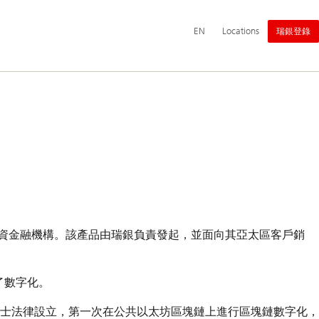
主
Switch
English
EN
Locations
瑞銀登錄
導
language
航
to
中資金融機構。該產品由瑞銀負責發起，並面向其亞太區客戶銷
行了數字化。
士法律設立，第一次在公共以太坊區塊鏈上進行區塊鏈數字化，