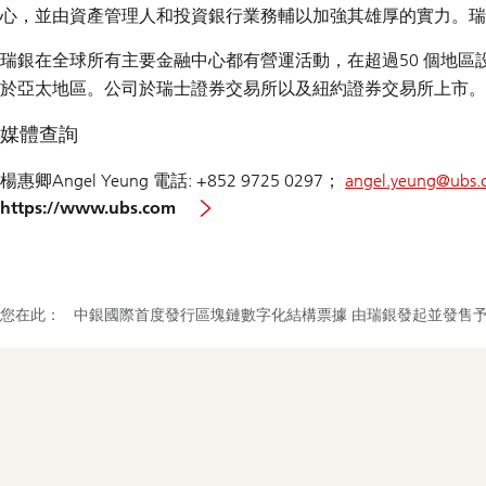
心，並由資產管理人和投資銀行業務輔以加強其雄厚的實力。瑞
瑞銀在全球所有主要金融中心都有營運活動，在超過50 個地區設
於亞太地區。公司於瑞士證券交易所以及紐約證券交易所上市。
媒體查詢
楊惠卿Angel Yeung 電話: +852 9725 0297；
angel.yeung@
ubs.
https://www.ubs.com
您在此：
中銀國際首度發行區塊鏈數字化結構票據 由瑞銀發起並發售
Footer
Navigation