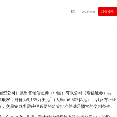
主
Switch
English
EN
Locations
瑞银登录
导
language
航
to
国资公司）就出售瑞信证券（中国）有限公司（瑞信证券）共
1
股权，对价为9,135万美元
（人民币6.505亿元），以及方正证
流程，交易完成尚需获得必要的监管批准并满足惯常的交割条件。