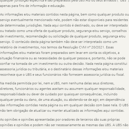
qualquer jurisdição específica e são preparados pela UBS AG ou seus afiliados ("UBS")
apenas para fins de informação e educação.
As informações e/ou materiais contidos nesta página, bem como qualquer produto ou
serviço eventualmente mencionado nele, podem não estar disponíveis para residentes
de determinadas jurisdições. Nada aqui contido é destinado, ou deve ser interpretado
ou tratado como uma oferta de qualquer produto, segurança e/ou serviço, conselhos
de investimento, recomendação ou solicitação de qualquer produto, segurança e/ou
serviço. O conteúdo desta página também não deve ser interpretado como um
relatório de investimentos, nos termos da Resolução CVM nº 20/2021. Essas
informações e/ou materiais foram preparados sem levar em conta os objetivos, a
situação financeira ou as necessidades de qualquer pessoa e, portanto, não se pode
confiar na tomada de um investimento ou outra decisão. Nada nesta página constitui
assessoria jurídica ou tributária, e o destinatário dessas informações e/ou materiais
reconhece que o UBS e seus funcionários não fornecem assessoria jurídica ou fiscal.
Na medida permitida por lei, nem a UBS, nem nenhuma delas seus diretores,
diretores, funcionários ou agentes aceitam ou assumem qualquer responsabilidade,
responsabilidade ou dever de cuidado por quaisquer consequências, incluindo
qualquer perda ou dano, de uma atuação, ou abstendo-se de agir, em dependência
das informações contidas nesta página ou em qualquer decisão com base nela. O UBS
não tem obrigação de atualizar ou manter atualizado as informações aqui contidas.
As opiniões e opiniões apresentadas por oradores de terceiros são suas próprias
opiniões e opiniões e podem não ser necessariamente as mesmas das UBS. A UBS não