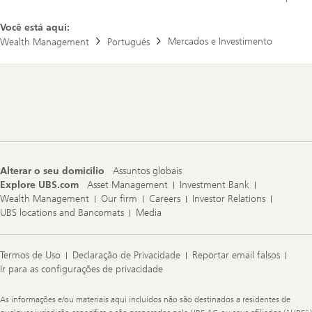
Você está aqui:
Mercados e Investimento
Wealth Management
Portugués
Footer
Navigation
Alterar o seu domicílio
Assuntos globais
Explore UBS.com
Asset Management
Investment Bank
Wealth Management
Our firm
Careers
Investor Relations
UBS locations and Bancomats
Media
Termos de Uso
Declaração de Privacidade
Reportar email falsos
Ir para as configurações de privacidade
Legal
As informações e/ou materiais aqui incluídos não são destinados a residentes de
Information