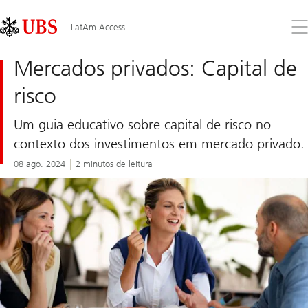
Skip
Content
Links
Area
Abr
LatAm Access
o
me
Mercados privados: Capital de
risco
Um guia educativo sobre capital de risco no
contexto dos investimentos em mercado privado.
08 ago. 2024
2 minutos de leitura