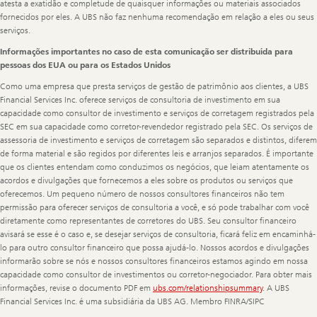
atesta a exatidão e completude de quaisquer informações ou materiais associados
fornecidos por eles. A UBS não faz nenhuma recomendação em relação a eles ou seus
serviços.
Informações importantes no caso de esta comunicação ser distribuída para
pessoas dos EUA ou para os Estados Unidos
Como uma empresa que presta serviços de gestão de patrimônio aos clientes, a UBS
Financial Services Inc. oferece serviços de consultoria de investimento em sua
capacidade como consultor de investimento e serviços de corretagem registrados pela
SEC em sua capacidade como corretor-revendedor registrado pela SEC. Os serviços de
assessoria de investimento e serviços de corretagem são separados e distintos, diferem
de forma material e são regidos por diferentes leis e arranjos separados. É importante
que os clientes entendam como conduzimos os negócios, que leiam atentamente os
acordos e divulgações que fornecemos a eles sobre os produtos ou serviços que
oferecemos. Um pequeno número de nossos consultores financeiros não tem
permissão para oferecer serviços de consultoria a você, e só pode trabalhar com você
diretamente como representantes de corretores do UBS. Seu consultor financeiro
avisará se esse é o caso e, se desejar serviços de consultoria, ficará feliz em encaminhá-
lo para outro consultor financeiro que possa ajudá-lo. Nossos acordos e divulgações
informarão sobre se nós e nossos consultores financeiros estamos agindo em nossa
capacidade como consultor de investimentos ou corretor-negociador. Para obter mais
informações, revise o documento PDF em
ubs.com/relationshipsummary
. A UBS
Financial Services Inc. é uma subsidiária da UBS AG. Membro FINRA/SIPC