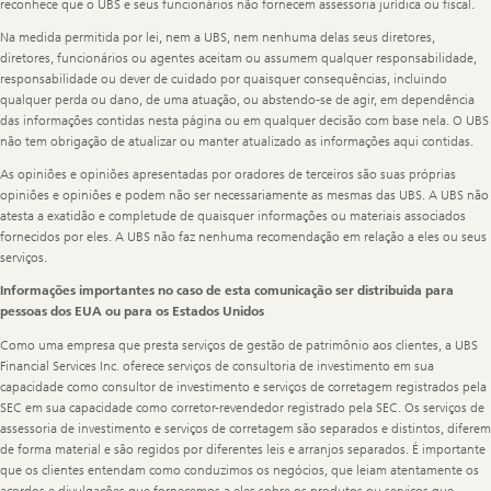
reconhece que o UBS e seus funcionários não fornecem assessoria jurídica ou fiscal.
Na medida permitida por lei, nem a UBS, nem nenhuma delas seus diretores,
diretores, funcionários ou agentes aceitam ou assumem qualquer responsabilidade,
responsabilidade ou dever de cuidado por quaisquer consequências, incluindo
qualquer perda ou dano, de uma atuação, ou abstendo-se de agir, em dependência
das informações contidas nesta página ou em qualquer decisão com base nela. O UBS
não tem obrigação de atualizar ou manter atualizado as informações aqui contidas.
As opiniões e opiniões apresentadas por oradores de terceiros são suas próprias
opiniões e opiniões e podem não ser necessariamente as mesmas das UBS. A UBS não
atesta a exatidão e completude de quaisquer informações ou materiais associados
fornecidos por eles. A UBS não faz nenhuma recomendação em relação a eles ou seus
serviços.
Informações importantes no caso de esta comunicação ser distribuída para
pessoas dos EUA ou para os Estados Unidos
Como uma empresa que presta serviços de gestão de patrimônio aos clientes, a UBS
Financial Services Inc. oferece serviços de consultoria de investimento em sua
capacidade como consultor de investimento e serviços de corretagem registrados pela
SEC em sua capacidade como corretor-revendedor registrado pela SEC. Os serviços de
assessoria de investimento e serviços de corretagem são separados e distintos, diferem
de forma material e são regidos por diferentes leis e arranjos separados. É importante
que os clientes entendam como conduzimos os negócios, que leiam atentamente os
acordos e divulgações que fornecemos a eles sobre os produtos ou serviços que