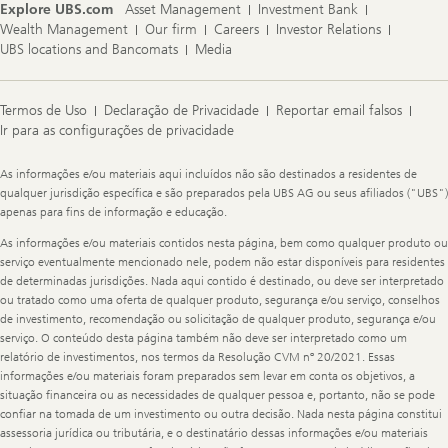
Explore UBS.com
Asset Management
Investment Bank
Wealth Management
Our firm
Careers
Investor Relations
UBS locations and Bancomats
Media
Termos de Uso
Declaração de Privacidade
Reportar email falsos
Ir para as configurações de privacidade
Legal
As informações e/ou materiais aqui incluídos não são destinados a residentes de
Information
qualquer jurisdição específica e são preparados pela UBS AG ou seus afiliados ("UBS")
apenas para fins de informação e educação.
As informações e/ou materiais contidos nesta página, bem como qualquer produto ou
serviço eventualmente mencionado nele, podem não estar disponíveis para residentes
de determinadas jurisdições. Nada aqui contido é destinado, ou deve ser interpretado
ou tratado como uma oferta de qualquer produto, segurança e/ou serviço, conselhos
de investimento, recomendação ou solicitação de qualquer produto, segurança e/ou
serviço. O conteúdo desta página também não deve ser interpretado como um
relatório de investimentos, nos termos da Resolução CVM nº 20/2021. Essas
informações e/ou materiais foram preparados sem levar em conta os objetivos, a
situação financeira ou as necessidades de qualquer pessoa e, portanto, não se pode
confiar na tomada de um investimento ou outra decisão. Nada nesta página constitui
assessoria jurídica ou tributária, e o destinatário dessas informações e/ou materiais