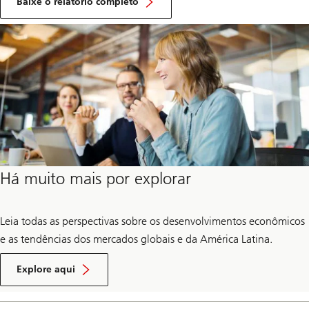
sobre
Baixe o relatório completo
mercados
emergentes
Insights
Insights
Há muito mais por explorar
de
de
Economia
Economia
e
e
Mercados
Mercados
Leia todas as perspectivas sobre os desenvolvimentos econômicos
e as tendências dos mercados globais e da América Latina.
Insights
de
Explore aqui
Economia
e
Mercados