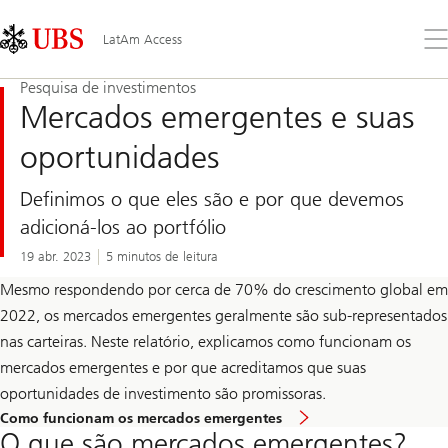
Skip
Content
Links
Area
Abr
LatAm Access
o
me
Pesquisa de investimentos
Mercados emergentes e suas
oportunidades
Definimos o que eles são e por que devemos
adicioná-los ao portfólio
19 abr. 2023
5 minutos de leitura
Mesmo respondendo por cerca de 70% do crescimento global em
2022, os mercados emergentes geralmente são sub-representados
nas carteiras. Neste relatório, explicamos como funcionam os
mercados emergentes e por que acreditamos que suas
oportunidades de investimento são promissoras.
Ir
Como funcionam os mercados emergentes
ao
O que são mercados emergentes?
artigo