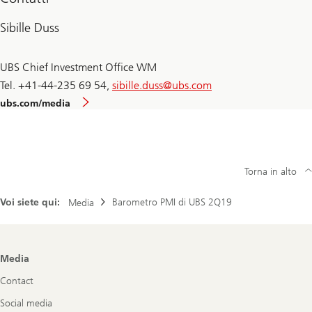
Sibille Duss
UBS Chief Investment Office WM
Tel. +41-44-235 69 54,
sibille.duss@
ubs.com
ubs.com/media
Torna in alto
Voi siete qui:
Barometro PMI di UBS 2Q19
Media
Footer
Media
Navigation
Contact
Social media