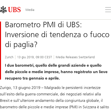
Skip
Content
Links
Area
Apr
Media
il
me
Barometro PMI di UBS:
Inversione di tendenza o fuoco
di paglia?
Zurich
13 giu 2019, 09:00 CEST
Media Releases Switzerland
I due barometri, quello delle grandi aziende e quello
delle piccole e medie imprese, hanno registrato un lieve
recupero tra gennaio e aprile.
Zurigo, 13 giugno 2019 – Malgrado le persistenti incertezze
sull'esito della guerra commerciale, dei negoziati relativi alla
Brexit e sull'ulteriore andamento della congiuntura globale, il
barometro delle piccole e medie imprese (PMI) in Svizzera è salito