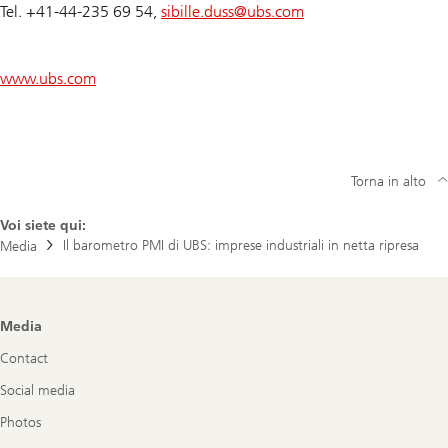
Tel. +41-44-235 69 54,
sibille.duss@
ubs.com
www.ubs.com
Torna in alto
Voi siete qui:
Il barometro PMI di UBS: imprese industriali in netta ripresa
Media
Footer
Media
Navigation
Contact
Social media
Photos