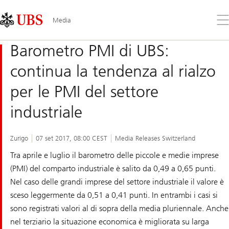
Skip
Content
Links
Area
Apr
Media
il
me
Barometro PMI di UBS:
continua la tendenza al rialzo
per le PMI del settore
industriale
Zurigo
07 set 2017, 08:00 CEST
Media Releases Switzerland
Tra aprile e luglio il barometro delle piccole e medie imprese
(PMI) del comparto industriale è salito da 0,49 a 0,65 punti.
Nel caso delle grandi imprese del settore industriale il valore è
sceso leggermente da 0,51 a 0,41 punti. In entrambi i casi si
sono registrati valori al di sopra della media pluriennale. Anche
nel terziario la situazione economica è migliorata su larga