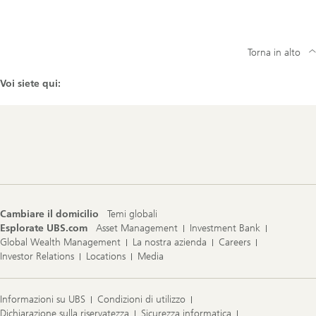
Torna in alto
Voi siete qui:
Footer
Navigation
Cambiare il domicilio
Temi globali
Esplorate UBS.com
Asset Management
Investment Bank
Global Wealth Management
La nostra azienda
Careers
Investor Relations
Locations
Media
Informazioni su UBS
Condizioni di utilizzo
Dichiarazione sulla riservatezza
Sicurezza informatica