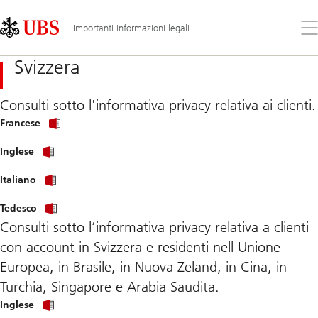
Skip
Content
Links
Area
Apr
Importanti informazioni legali
il
me
Svizzera
Consulti sotto l'informativa privacy relativa ai clienti.
Francese
Inglese
Italiano
Tedesco
Consulti sotto l’informativa privacy relativa a clienti
con account in Svizzera e residenti nell Unione
Europea, in Brasile, in Nuova Zeland, in Cina, in
Turchia, Singapore e Arabia Saudita.
The
Inglese
privacy