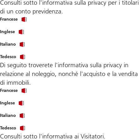
Consulti sotto l'informativa sulla privacy per i titolari
policy
pdf
di un conto previdenza.
Francese
Inglese
Italiano
Tedesco
Di seguito troverete l'informativa sulla privacy in
relazione al noleggio, nonché l'acquisto e la vendita
di immobili.
l'informativa
Francese
sulla
privacy
l'informativa
Inglese
in
sulla
relazione
privacy
l'informativa
al
Italiano
in
sulla
noleggio,
relazione
privacy
nonché
al
l'informativa
Tedesco
in
l'acquisto
noleggio,
sulla
relazione
e
Consulti sotto l'informativa ai Visitatori.
nonché
privacy
al
la