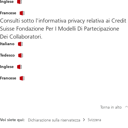
The
Inglese
pdf
Real
estate
The
Francese
privacy
privacy
policy
Consulti sotto l'informativa privacy relativa ai Credit
policy
pdf
pdf
Suisse Fondazione Per I Modelli Di Partecipazione
Dei Collaboratori.
The
Italiano
privacy
policy
The
Tedesco
pdf
privacy
policy
The
Inglese
pdf
Real
estate
The
Francese
privacy
privacy
policy
policy
pdf
pdf
Torna in alto
Voi siete qui:
Svizzera
Dichiarazione sulla riservatezza