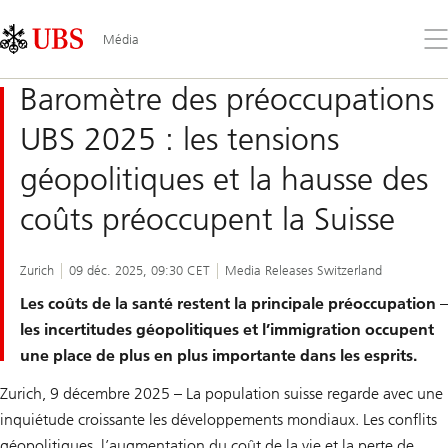
Skip
Content
Links
Area
Ouv
Média
le
me
Baromètre des préoccupations
UBS 2025 : les tensions
géopolitiques et la hausse des
coûts préoccupent la Suisse
Zurich
09 déc. 2025, 09:30 CET
Media Releases Switzerland
Les coûts de la santé restent la principale préoccupation –
les incertitudes géopolitiques et l’immigration occupent
une place de plus en plus importante dans les esprits.
Zurich, 9 décembre 2025 – La population suisse regarde avec une
inquiétude croissante les développements mondiaux. Les conflits
géopolitiques, l’augmentation du coût de la vie et la perte de