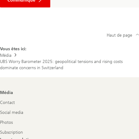
Communiqué
Haut de page
Vous êtes ici:
Média
UBS Worry Barometer 2025: geopolitical tensions and rising costs
dominate concerns in Switzerland
Footer
Média
Navigation
Contact
Social media
Photos
Subscription