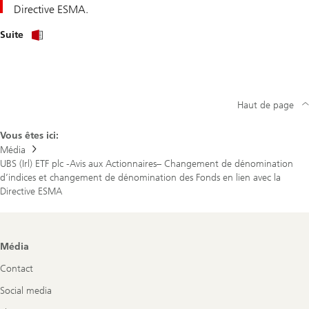
Directive ESMA.
Download
Suite
PDF
of
investor
notice
Haut de page
Vous êtes ici:
Média
UBS (Irl) ETF plc -Avis aux Actionnaires– Changement de dénomination
d’indices et changement de dénomination des Fonds en lien avec la
Directive ESMA
Footer
Média
Navigation
Contact
Social media