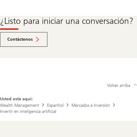
¿Listo para iniciar una conversación?
Ir
a
Contáctenos
la
sección
de
contacto
Volver arriba
Usted está aquí:
Wealth Management
Espanhol
Mercados e Inversión
Invertir en inteligencia artificial
Footer