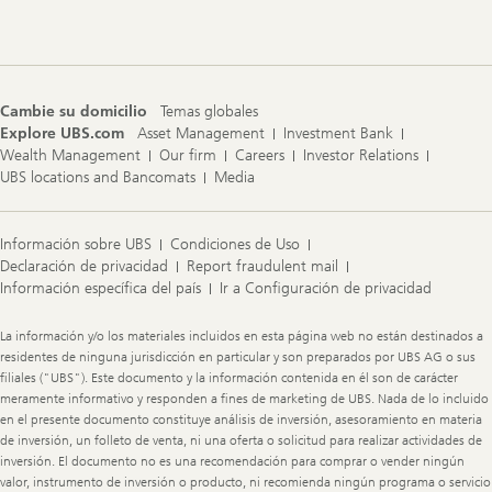
Navigation
Cambie su domicilio
Temas globales
Explore UBS.com
Asset Management
Investment Bank
Wealth Management
Our firm
Careers
Investor Relations
UBS locations and Bancomats
Media
Información sobre UBS
Condiciones de Uso
Declaración de privacidad
Report fraudulent mail
Información específica del país
Ir a Configuración de privacidad
Legal
La información y/o los materiales incluidos en esta página web no están destinados a
Information
residentes de ninguna jurisdicción en particular y son preparados por UBS AG o sus
filiales ("UBS"). Este documento y la información contenida en él son de carácter
meramente informativo y responden a fines de marketing de UBS. Nada de lo incluido
en el presente documento constituye análisis de inversión, asesoramiento en materia
de inversión, un folleto de venta, ni una oferta o solicitud para realizar actividades de
inversión. El documento no es una recomendación para comprar o vender ningún
valor, instrumento de inversión o producto, ni recomienda ningún programa o servicio