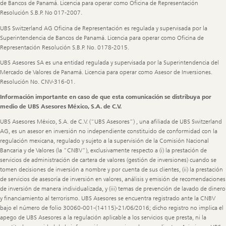
de Bancos de Panamá. Licencia para operar como Oficina de Representación
Resolución S.B.P. No 017-2007.
UBS Switzerland AG Oficina de Representación es regulada y supervisada por la
Superintendencia de Bancos de Panamá. Licencia para operar como Oficina de
Representación Resolución S.B.P. No. 0178-2015.
UBS Asesores SA es una entidad regulada y supervisada por la Superintendencia del
Mercado de Valores de Panamá. Licencia para operar como Asesor de Inversiones.
Resolución No. CNV-316-01.
Información importante en caso de que esta comunicación se distribuya por
medio de UBS Asesores México, S.A. de C.V.
UBS Asesores México, S.A. de C.V. (“UBS Asesores”) , una afiliada de UBS Switzerland
AG, es un asesor en inversión no independiente constituido de conformidad con la
regulación mexicana, regulado y sujeto a la supervisión de la Comisión Nacional
Bancaria y de Valores (la "CNBV"), exclusivamente respecto a (i) la prestación de
servicios de administración de cartera de valores (gestión de inversiones) cuando se
tomen decisiones de inversión a nombre y por cuenta de sus clientes, (ii) la prestación
de servicios de asesoría de inversión en valores, análisis y emisión de recomendaciones
de inversión de manera individualizada, y (iii) temas de prevención de lavado de dinero
y financiamiento al terrorismo. UBS Asesores se encuentra registrado ante la CNBV
bajo el número de folio 30060-001-(14115)-21/06/2016; dicho registro no implica el
apego de UBS Asesores a la regulación aplicable a los servicios que presta, ni la