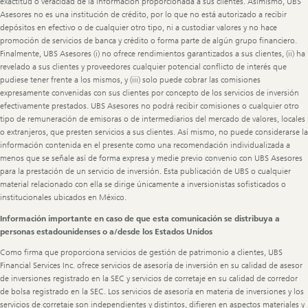
exactitud o veracidad de la información proporcionada a sus clientes. Asimismo, UBS
Asesores no es una institución de crédito, por lo que no está autorizado a recibir
depósitos en efectivo o de cualquier otro tipo, ni a custodiar valores y no hace
promoción de servicios de banca y crédito o forma parte de algún grupo financiero.
Finalmente, UBS Asesores (i) no ofrece rendimientos garantizados a sus clientes, (ii) ha
revelado a sus clientes y proveedores cualquier potencial conflicto de interés que
pudiese tener frente a los mismos, y (iii) solo puede cobrar las comisiones
expresamente convenidas con sus clientes por concepto de los servicios de inversión
efectivamente prestados. UBS Asesores no podrá recibir comisiones o cualquier otro
tipo de remuneración de emisoras o de intermediarios del mercado de valores, locales
o extranjeros, que presten servicios a sus clientes. Así mismo, no puede considerarse la
información contenida en el presente como una recomendación individualizada a
menos que se señale así de forma expresa y medie previo convenio con UBS Asesores
para la prestación de un servicio de inversión. Esta publicación de UBS o cualquier
material relacionado con ella se dirige únicamente a inversionistas sofisticados o
institucionales ubicados en México.
Información importante en caso de que esta comunicación se distribuya a
personas estadounidenses o a/desde los Estados Unidos
Como firma que proporciona servicios de gestión de patrimonio a clientes, UBS
Financial Services Inc. ofrece servicios de asesoría de inversión en su calidad de asesor
de inversiones registrado en la SEC y servicios de corretaje en su calidad de corredor
de bolsa registrado en la SEC. Los servicios de asesoría en materia de inversiones y los
servicios de corretaje son independientes y distintos, difieren en aspectos materiales y