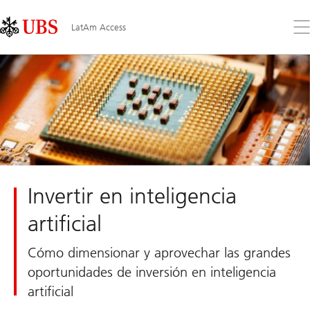
Skip
Content
Links
Area
Ab
LatAm Access
el
me
Invertir en inteligencia
artificial
Cómo dimensionar y aprovechar las grandes
oportunidades de inversión en inteligencia
artificial