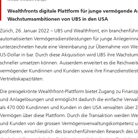
Wealthfronts digitale Plattform für junge vermögende 
Wachstumsambitionen von UBS in den USA
Zürich, 26. Januar 2022 – UBS und Wealthfront, ein branchenfüh
automatisierten Vermögensdienstleistungen für junge Anlegerinn
unterzeichneten heute eine Vereinbarung zur Übernahme von Weal
US-Dollar in bar. Durch diese Akquisition wird UBS ihre Wachst
schneller umsetzen können. Ausserdem erweitert es die Reichwei
vermögender Kundinnen und Kunden sowie ihre Finanzdienstleis
Vertriebskapazitäten.
Die preisgekrönte Wealthfront-Plattform bietet Zugang zu Finanz
und Anlagelösungen und ermöglicht dadurch die einfache Verwa
als 470 000 Kundinnen und Kunden in den USA verwalten über 27
Vermögen über diese Plattform. Durch die Transaktion werden We
und Kunden von der grossen Vermögensverwaltungskompetenz un
profitieren, einschliesslich des branchenführenden Research des U