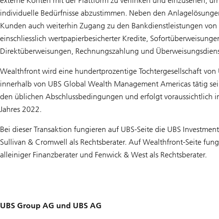
externe Konten mit der Plattform zu verlinken und einzusehen, um 
individuelle Bedürfnisse abzustimmen. Neben den Anlagelösung
Kunden auch weiterhin Zugang zu den Bankdienstleistungen von
einschliesslich wertpapierbesicherter Kredite, Sofortüberweisung
Direktüberweisungen, Rechnungszahlung und Überweisungsdiens
Wealthfront wird eine hundertprozentige Tochtergesellschaft von
innerhalb von UBS Global Wealth Management Americas tätig sein.
den üblichen Abschlussbedingungen und erfolgt voraussichtlich in
Jahres 2022.
Bei dieser Transaktion fungieren auf UBS-Seite die UBS Investmen
Sullivan & Cromwell als Rechtsberater. Auf Wealthfront-Seite fungi
alleiniger Finanzberater und Fenwick & West als Rechtsberater.
UBS Group AG und UBS AG