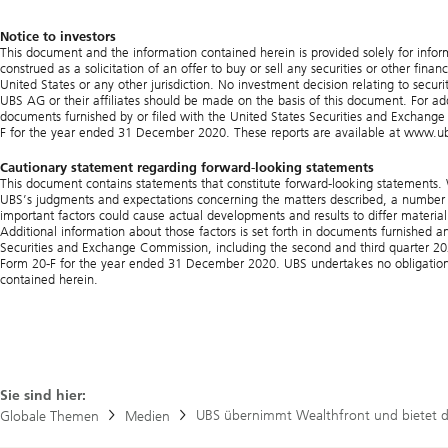
Notice to investors
This document and the information contained herein is provided solely for infor
construed as a solicitation of an offer to buy or sell any securities or other finan
United States or any other jurisdiction. No investment decision relating to secur
UBS AG or their affiliates should be made on the basis of this document. For add
documents furnished by or filed with the United States Securities and Exchang
F for the year ended 31 December 2020. These reports are available at www.ub
Cautionary statement regarding forward-looking statements
This document contains statements that constitute forward-looking statements.
UBS’s judgments and expectations concerning the matters described, a number of
important factors could cause actual developments and results to differ materia
Additional information about those factors is set forth in documents furnished 
Securities and Exchange Commission, including the second and third quarter 2
Form 20-F for the year ended 31 December 2020. UBS undertakes no obligation
contained herein.
Sie sind hier:
UBS übernimmt Wealthfront und bietet d
Globale Themen
Medien