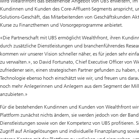
wird Wealthfront das bestehende Angebot von UBS erweitern, im 
Kundinnen und Kunden des Core-Affluent-Segments anspricht, 
Solutions-Geschäft, das Mitarbeitenden von Geschäftskunden Ak
Kurse zu Finanzthemen und Vorsorgeprogramme anbietet.
«Die Partnerschaft mit UBS ermöglicht Wealthfront, ihren Kund
durch zusätzliche Dienstleistungen und branchenführendes Resea
kommen wir unserer Vision schneller näher, es für jeden sehr ein
zu verwalten.», so David Fortunato, Chief Executive Officer von W
zufriedener sein, einen strategischen Partner gefunden zu haben, 
Technologie ebenso hoch einschätzt wie wir, und freuen uns darau
noch mehr Anlegerinnen und Anlegern aus dem Segment der Mille
anzubieten.»
Für die bestehenden Kundinnen und Kunden von Wealthfront wir
Plattform zunächst nichts ändern, sie werden jedoch von der Band
Dienstleistungen sowie von der Kompetenz von UBS profitieren. Si
Zugriff auf Anlagelösungen und individuelle Finanzplanung sowie