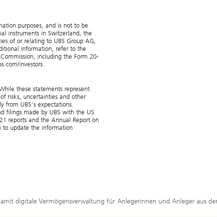
mation purposes, and is not to be
cial instruments in Switzerland, the
ities of or relating to UBS Group AG,
itional information, refer to the
e Commission, including the Form 20-
s.com/investors.
 While these statements represent
 risks, uncertainties and other
lly from UBS’s expectations.
and filings made by UBS with the US
021 reports and the Annual Report on
 to update the information
amit digitale Vermögensverwaltung für Anlegerinnen und Anleger aus dem