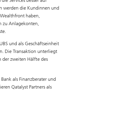
die Services besser auf
en werden die Kundinnen und
 Wealthfront haben,
en zu Anlagekonten,
te.
 UBS und als Geschäftseinheit
 Die Transaktion unterliegt
 der zweiten Hälfte des
t Bank als Finanzberater und
eren Qatalyst Partners als