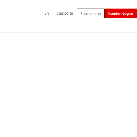
Hauptnavigation
Switch
English
EN
Standorte
Subscription
Kunden-Logins
language
to