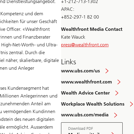
und Dienstleistungsangebot.
+1-212-713-1302
APAC:
r Kompetenz und dem
+852-297-1 82 00
chkeiten für unser Geschäft
ve Officer. «Wealthfront
Wealthfront Media Contact
rinnen und Finanzberater
Kate Wauck
High-Net-Worth- und Ultra-
press@
wealthfront.com
nis zentral. Durch die
 näher, skalierbare, digitale
Links
nnen und Anleger
www.ubs.com/us
www.wealthfront.com
ieses Kundensegment hat
Wealth Advice Center
 Millionen Anlegerinnen und
n zunehmenden Anteil am
Workplace Wealth Solutions
 zu vermögenden Kundinnen
www.ubs.com/media
dstein des neuen digitalen
äle ermöglicht. Ausserdem
Download PDF