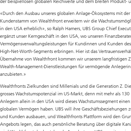
der beispiellosen globalen Reichweite und dem breiten Produkt- 
«Durch den Ausbau unseres globalen Anlage-Ökosystems mit de
Kundenstamm von Wealthfront erweitern wir die Wachstumsmögli
in den USA erheblich», so Ralph Hamers, UBS Group Chief Executi
ergänzt unser Kerngeschäft in den USA, wo unseren Finanzberate
Vermögensverwaltungsleistungen für Kundinnen und Kunden des 
High-Net-Worth-Segments erbringen. Hier ist das Vertrauensverhält
Übernahme von Wealthfront kommen wir unserem langfristigen Ziel
Wealth-Management-Dienstleistungen für vermögende Anlegeri
anzubieten.»
Wealthfronts Zielkunden sind Millenials und die Generation Z. D
grosses Wachstumspotenzial im US-Markt, denn mit mehr als 130
Anlegern allein in den USA wird dieses Wachstumssegment eine
globalen Vermögen haben. UBS will ihre Geschäftsbeziehungen
und Kunden ausbauen, und Wealthfronts Plattform wird den Grun
Angebots legen, das auch persönliche Beratung über digitale Kan