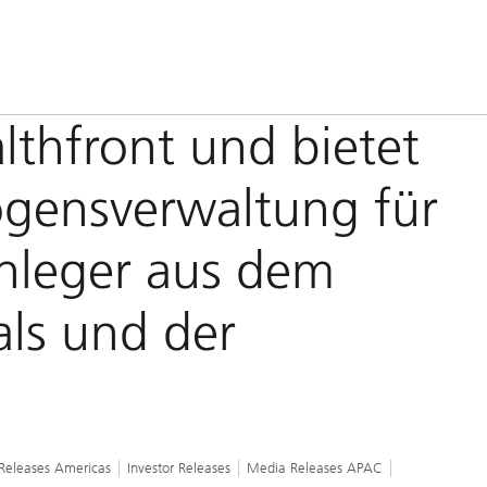
thfront und bietet
ögensverwaltung für
nleger aus dem
als und der
Releases Americas
Investor Releases
Media Releases APAC