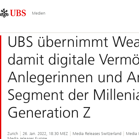
Skip
Content
Hauptnavigation
Links
Area
Medien
UBS übernimmt Weal
damit digitale Verm
Anlegerinnen und A
Segment der Milleni
Generation Z
Zurich
26. Jan. 2022, 18:30 MEZ
Media Releases Switzerland
Media 
Media releases Europe