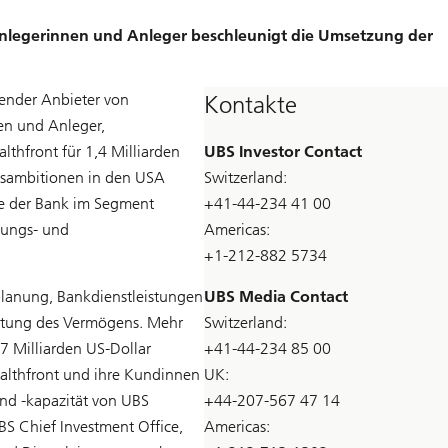
Anlegerinnen und Anleger beschleunigt die Umsetzung der
render Anbieter von
Kontakte
en und Anleger,
thfront für 1,4 Milliarden
UBS Investor Contact
umsambitionen in den USA
Switzerland:
te der Bank im Segment
+41-44-234 41 00
tungs- und
Americas:
+1-212-882 5734
planung, Bankdienstleistungen
UBS Media Contact
ltung des Vermögens. Mehr
Switzerland:
 Milliarden US-Dollar
+41-44-234 85 00
althfront und ihre Kundinnen
UK:
d -kapazität von UBS
+44-207-567 47 14
BS Chief Investment Office,
Americas: