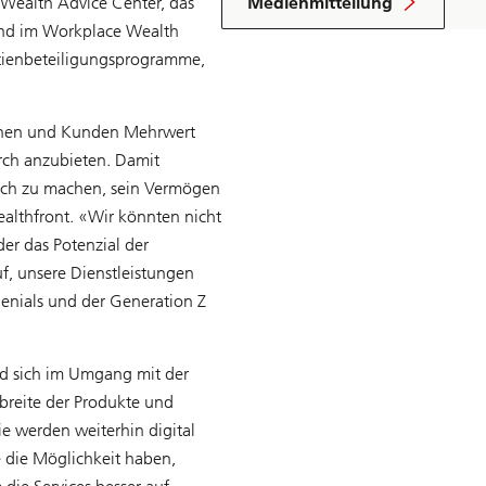
Wealth Advice Center, das
Medienmitteilung
und im Workplace Wealth
tienbeteiligungsprogramme,
innen und Kunden Mehrwert
rch anzubieten. Damit
fach zu machen, sein Vermögen
ealthfront. «Wir könnten nicht
der das Potenzial der
f, unsere Dienstleistungen
nials und der Generation Z
d sich im Umgang mit der
breite der Produkte und
e werden weiterhin digital
 die Möglichkeit haben,