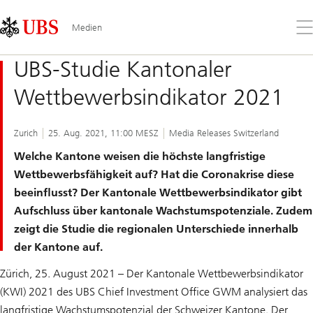
Skip
Content
Links
Area
Öff
Medien
Sie
da
UBS-Studie Kantonaler
Me
Wettbewerbsindikator 2021
Zurich
25. Aug. 2021, 11:00 MESZ
Media Releases Switzerland
Welche Kantone weisen die höchste langfristige
Wettbewerbsfähigkeit auf? Hat die Coronakrise diese
beeinflusst? Der Kantonale Wettbewerbsindikator gibt
Aufschluss über kantonale Wachstumspotenziale. Zudem
zeigt die Studie die regionalen Unterschiede innerhalb
der Kantone auf.
Zürich, 25. August 2021 – Der Kantonale Wettbewerbsindikator
(KWI) 2021 des UBS Chief Investment Office GWM analysiert das
langfristige Wachstumspotenzial der Schweizer Kantone. Der