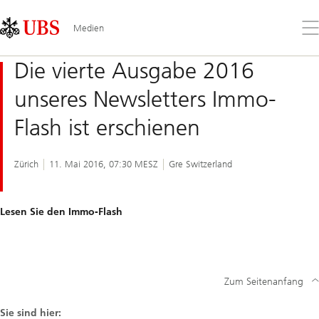
Skip
Content
Links
Area
Öff
Medien
Sie
da
Die vierte Ausgabe 2016
Me
unseres Newsletters Immo-
Flash ist erschienen
Zürich
11. Mai 2016, 07:30 MESZ
Gre Switzerland
Lesen Sie den Immo-Flash
Zum Seitenanfang
Sie sind hier: