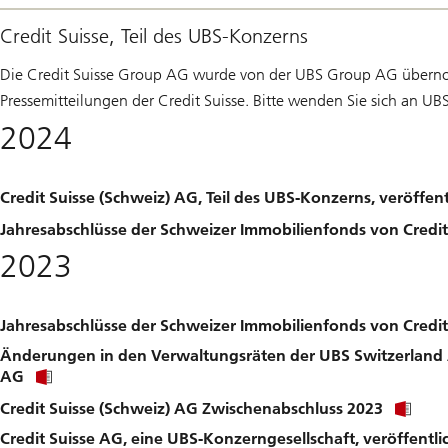
Credit Suisse, Teil des UBS-Konzerns
Die Credit Suisse Group AG wurde von der UBS Group AG übern
Pressemitteilungen der Credit Suisse. Bitte wenden Sie sich an U
2024
Credit Suisse (Schweiz) AG, Teil des UBS-Konzerns, veröffen
Jahresabschlüsse der Schweizer Immobilienfonds von Credit
2023
Jahresabschlüsse der Schweizer Immobilienfonds von Credit
Änderungen in den Verwaltungsräten der UBS Switzerland A
Click
AG
link
Cli
Credit Suisse (Schweiz) AG Zwischenabschluss 2023
to
lin
download
Credit Suisse AG, eine UBS-Konzerngesellschaft, veröffentli
to
file.