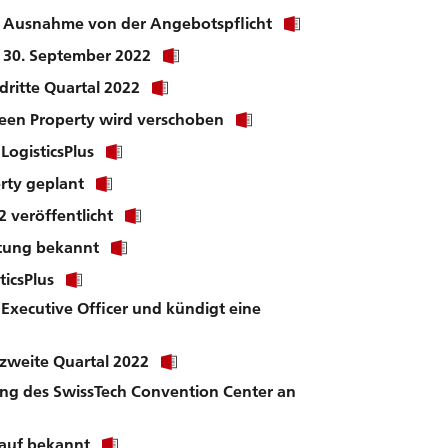
Click
 Ausnahme von der Angebotspflicht
link
Click
r 30. September 2022
to
link
download
Click
dritte Quartal 2022
to
file.
link
download
Click
reen Property wird verschoben
to
file.
link
download
Click
LogisticsPlus
to
file.
link
download
Click
erty geplant
to
file.
link
download
Click
 veröffentlicht
to
file.
link
download
Click
itung bekannt
to
file.
link
download
Click
ticsPlus
to
file.
link
download
Executive Officer und kündigt eine
to
file.
download
file.
Click
 zweite Quartal 2022
link
ng des SwissTech Convention Center an
to
download
file.
Click
lauf bekannt