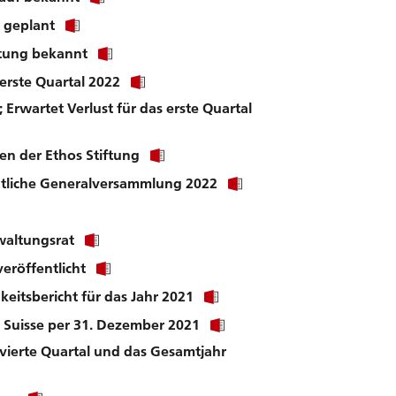
link
Click
s geplant
to
link
download
Click
itung bekannt
to
file.
link
download
Click
 erste Quartal 2022
to
file.
link
download
 Erwartet Verlust für das erste Quartal
to
file.
download
file.
Click
en der Ethos Stiftung
link
Click
dentliche Generalversammlung 2022
to
link
download
to
file.
download
Click
waltungsrat
file.
link
Click
eröffentlicht
to
link
download
Click
keitsbericht für das Jahr 2021
to
file.
link
download
Click
 Suisse per 31. Dezember 2021
to
file.
link
download
 vierte Quartal und das Gesamtjahr
to
file.
download
file.
Click