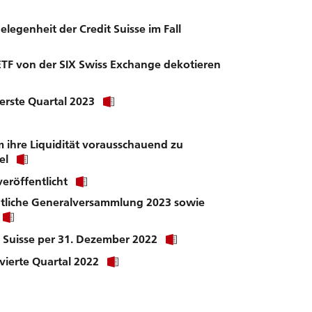
wnload
.
legenheit der Credit Suisse im Fall
 ETF von der SIX Swiss Exchange dekotieren
Click
 erste Quartal 2023
link
to
download
m ihre Liquidität vorausschauend zu
file.
Click
el
link
Click
eröffentlicht
to
link
download
dentliche Generalversammlung 2023 sowie
to
file.
Click
download
link
file.
Click
 Suisse per 31. Dezember 2022
to
link
download
Click
 vierte Quartal 2022
to
file.
link
download
to
file.
download
file.