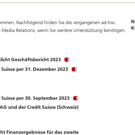
N
ommen. Nachfolgend finden Sie die vergangenen ad-hoc
K
BS Media Relations, wenn Sie weitere Unterstützung benötigen.
Click
tlicht Geschäftsbericht 2023
link
Click
 Suisse per 31. Dezember 2023
to
link
download
to
file.
download
file.
Click
 Suisse per 30. September 2023
link
G und der Credit Suisse (Schweiz)
to
download
file.
ck
k
cht Finanzergebnisse für das zweite