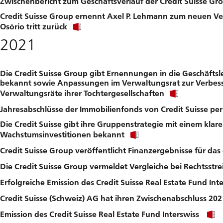
Zwischenbericht zum Geschäftsverlauf der Credit Suisse Gr
to
download
Credit Suisse Group ernennt Axel P. Lehmann zum neuen Ve
file.
Click
Osório tritt zurück
link
2021
to
download
file.
Die Credit Suisse Group gibt Ernennungen in die Geschäftsl
bekannt sowie Anpassungen im Verwaltungsrat zur Verbes
Click
Verwaltungsräte ihrer Tochtergesellschaften
link
Jahresabschlüsse der Immobilienfonds von Credit Suisse pe
to
download
Die Credit Suisse gibt ihre Gruppenstrategie mit einem kla
file.
Click
Wachstumsinvestitionen bekannt
link
Credit Suisse Group veröffentlicht Finanzergebnisse für das 
to
download
Die Credit Suisse Group vermeldet Vergleiche bei Rechtsstr
file.
Erfolgreiche Emission des Credit Suisse Real Estate Fund Int
Credit Suisse (Schweiz) AG hat ihren Zwischenabschluss 2021
Emission des Credit Suisse Real Estate Fund Interswiss