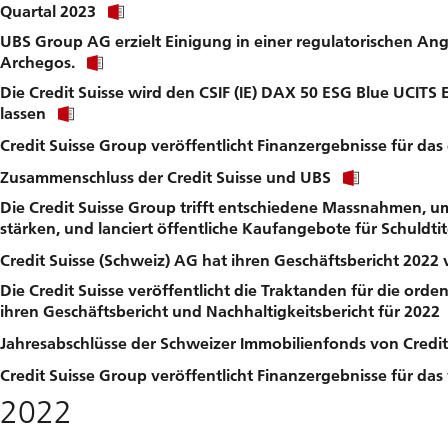
Click
do
Quartal 2023
link
file
UBS Group AG erzielt Einigung in einer regulatorischen Ange
to
Click
download
Archegos.
link
file.
Die Credit Suisse wird den CSIF (IE) DAX 50 ESG Blue UCITS
to
Click
download
lassen
link
file.
Credit Suisse Group veröffentlicht Finanzergebnisse für das
to
download
Click
Zusammenschluss der Credit Suisse und UBS
file.
link
Die Credit Suisse Group trifft entschiedene Massnahmen, u
to
download
stärken, und lanciert öffentliche Kaufangebote für Schuldtit
file.
Credit Suisse (Schweiz) AG hat ihren Geschäftsbericht 2022 v
Die Credit Suisse veröffentlicht die Traktanden für die or
ihren Geschäftsbericht und Nachhaltigkeitsbericht für 2022
Jahresabschlüsse der Schweizer Immobilienfonds von Credit
Credit Suisse Group veröffentlicht Finanzergebnisse für das
2022