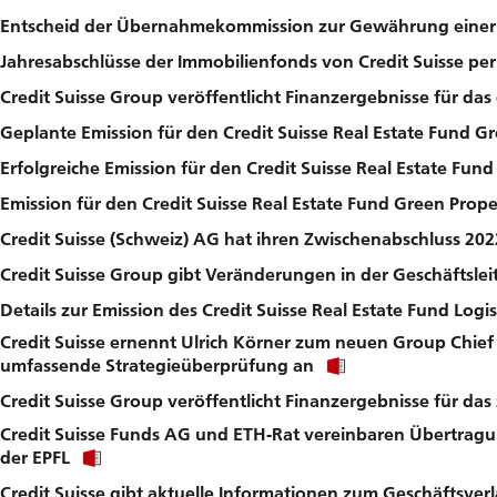
Entscheid der Übernahmekommission zur Gewährung einer
Jahresabschlüsse der Immobilienfonds von Credit Suisse pe
Credit Suisse Group veröffentlicht Finanzergebnisse für das 
Geplante Emission für den Credit Suisse Real Estate Fund G
Erfolgreiche Emission für den Credit Suisse Real Estate Fund 
Emission für den Credit Suisse Real Estate Fund Green Prop
Credit Suisse (Schweiz) AG hat ihren Zwischenabschluss 2022
Credit Suisse Group gibt Veränderungen in der Geschäftsle
Details zur Emission des Credit Suisse Real Estate Fund Logis
Credit Suisse ernennt Ulrich Körner zum neuen Group Chief 
Click
umfassende Strategieüberprüfung an
link
Credit Suisse Group veröffentlicht Finanzergebnisse für das
to
download
Credit Suisse Funds AG und ETH-Rat vereinbaren Übertragu
file.
Click
der EPFL
link
Credit Suisse gibt aktuelle Informationen zum Geschäftsver
to