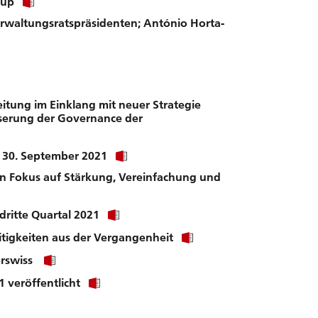
oup
link
rwaltungsratspräsidenten; António Horta-
to
download
file.
eitung im Einklang mit neuer Strategie
serung der Governance der
Click
r 30. September 2021
link
ren Fokus auf Stärkung, Vereinfachung und
to
download
file.
Click
dritte Quartal 2021
link
Click
eitigkeiten aus der Vergangenheit
to
link
download
Click
erswiss
to
file.
link
download
Click
 veröffentlicht
to
file.
link
download
Click
to
file.
link