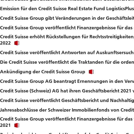
download
Emission für den Credit Suisse Real Estate Fund LogisticsPlu
file.
Credit Suisse Group gibt Veränderungen in der Geschäftsle
Credit Suisse Group veröffentlicht Finanzergebnisse für das
Credit Suisse erhöht Rückstellungen für Rechtsstreitigkeiten;
Click
2022
link
Credit Suisse veröffentlicht Antworten auf Auskunftsersuch
to
download
Die Credit Suisse veröffentlicht die Traktanden für die or
file.
Click
Ankündigung der Credit Suisse Group
link
Credit Suisse Group AG beantragt Ernennungen in den Ver
to
download
Credit Suisse (Schweiz) AG hat ihren Geschäftsbericht 2021 v
file.
Credit Suisse veröffentlicht Geschäftsbericht und Nachhaltig
Jahresabschlüsse der Schweizer Immobilienfonds von Credit
Credit Suisse Group veröffentlicht Finanzergebnisse für das
Click
2021
link