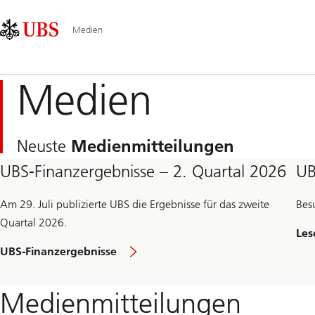
Skip
Content
Hauptnavigation
Links
Area
Medien
Medien
Neuste
Medienmitteilungen
UBS-Finanzergebnisse – 2. Quartal 2026
UB
Am 29. Juli publizierte UBS die Ergebnisse für das zweite
Bes
Quartal 2026.
Les
UBS-Finanzergebnisse
Medienmitteilungen