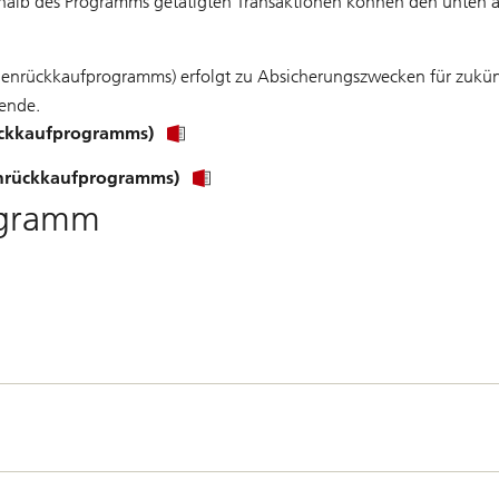
rhalb des Programms getätigten Transaktionen können den unte
Aktienrückkaufprogramms) erfolgt zu Absicherungszwecken für zuk
tende.
rückkaufprogramms)
ienrückkaufprogramms)
ogramm