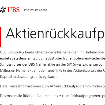
Skip
Content
Hauptnavigation
Links
Area
Investor Relations
Aktienrückkauf
UBS Group AG beabsichtigt eigene Namenaktien im Umfang von m
endet spätestens am 28. Juli 2028 oder früher, sofern entweder d
Schlusskurses der UBS Namenaktie an der SIX Swiss Exchange vom
Millionen Namenaktien oder rund 1.75% des Aktienkapitals der UB
Kapitalherabsetzung zurückgekauft.
Detaillierte Informationen zum Aktienrückkaufprogramm ﬁnden Sie 
Das maximale Rückkaufvolumen des Aktienrückkaufprogramms pro Ta