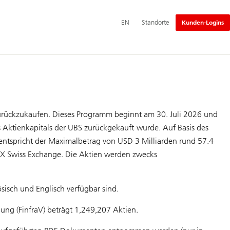
Hauptnavigation
Switch
English
EN
Standorte
Kunden-Logins
language
to
ückzukaufen. Dieses Programm beginnt am 30. Juli 2026 und
 Aktienkapitals der UBS zurückgekauft wurde. Auf Basis des
ntspricht der Maximalbetrag von USD 3 Milliarden rund 57.4
IX Swiss Exchange. Die Aktien werden zwecks
sisch und Englisch verfügbar sind.
ng (FinfraV) beträgt 1,249,207 Aktien.