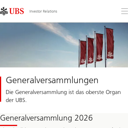
Skip
Content
Links
Area
Öff
Investor Relations
Sie
da
Me
Generalversammlungen
Die Generalversammlung ist das oberste Organ
der UBS.
Generalversammlung 2026