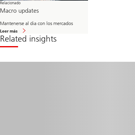
Relacionado
Macro updates
Mantenerse al dia con los mercados
acerca
Leer más
de
Related insights
Macro
updates