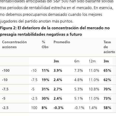
rentabilidades anticipadas del S&P 500 han sido bastante sólidas
tras periodos de rentabilidad estrecha en el mercado. En esencia,
no debemos preocuparnos demasiado cuando los mejores
jugadores del partido anotan más puntos.
Figura 2: El deterioro de la concentración del mercado no
presagia rentabilidades negativas a futuro
Concentración
%
Promedio
Tasa
acciones
Obs
de
acierto
3m
6m
12m
3m
-100
-10
11%
3.9%
7.3%
11.0%
65%
-10
-7.5
19%
2.4%
4.8%
11.0%
62%
-7.5
-5
31%
2.7%
5.3%
10.8%
70%
-5
-2.5
30%
2.4%
5.1%
11.0%
73%
-2.5
100
8%
-0.3%
-0.1%
1.4%
58%