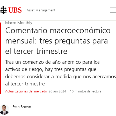
Skip
Content
Links
Area
Ab
Asset Management
el
me
Macro Monthly
Comentario macroeconómico
mensual: tres preguntas para
el tercer trimestre
Tras un comienzo de año anémico para los
activos de riesgo, hay tres preguntas que
debemos considerar a medida que nos acercamos
al tercer trimestre
Actualizaciones del mercado
26 jun 2024
10 minutos de lectura
Evan Brown