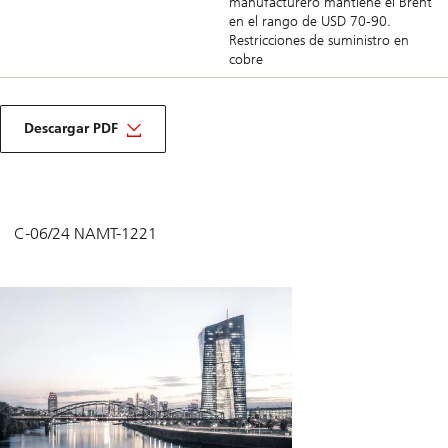
manufacturero mantiene el Brent
en el rango de USD 70-90.
Restricciones de suministro en
cobre
about
macro
Descargar PDF
monthly
june
2024
C-06/24 NAMT-1221