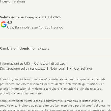
Investor relations
Valutazione su Google al
07 Jul 2026
4.3
UBS, Bahnhofstrasse 45, 8001 Zurigo
Cambiare il domicilio
Svizzera
Informazioni su UBS
Condizioni di utilizzo
Dichiarazione sulla riservatezza
Note legali
Privacy Settings
Legal
I prodotti, i servizi, le informazioni e/o il materiale contenuti in queste pagine web
Information
potrebbero non essere disponibili per i residenti di determinate giurisdizioni. Per
ulteriori informazioni vi invitiamo a consultare le limitazioni di vendita relative ai
prodotti o ai servizi in questione.
Sono severamente vietati la copia, l’adattamento, la modifica, la distribuzione, la
condivisione, l’inoltro o qualsiasi altro uso (commerciale o per altri scopi) del presente
materiale, ad eccezione della consultazione personale, senza previo consenso scritto di