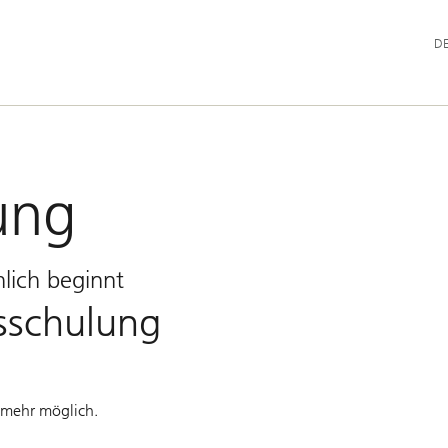
Hau
D
ung
lich beginnt
sschulung
t mehr möglich.