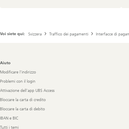
Voi siete qui:
Svizzera
Traffico dei pagamenti
Interfacce di pagam
Footer
Aiuto
Navigation
Modificare l’indirizzo
Problemi con il login
Attivazione dell'app UBS Access
Bloccare la carta di credito
Bloccare la carta di debito
IBAN e BIC
Tutti i temi