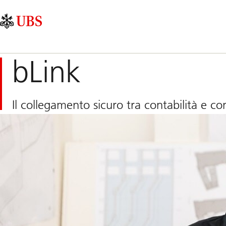
Skip
Content
Navigazione
Links
Area
principale
bLink
Il collegamento sicuro tra contabilità e c