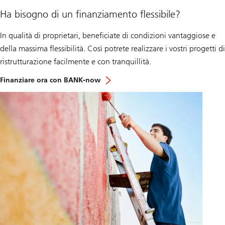
n
Ha bisogno di un finanziamento flessibile?
s
p
r
In qualità di proprietari, beneficiate di condizioni vantaggiose e
o
della massima flessibilità. Così potrete realizzare i vostri progetti di
j
e
ristrutturazione facilmente e con tranquillità.
k
t
Finanziare ora con BANK-now
e
v
e
r
w
i
r
k
l
i
c
h
e
n