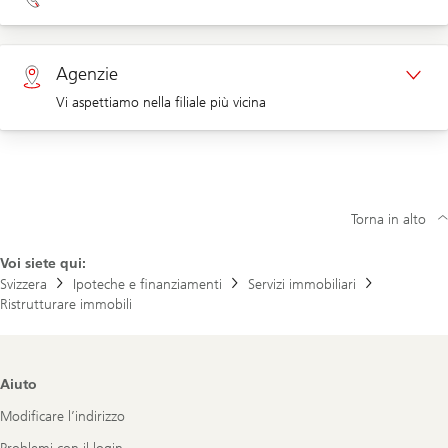
Appuntamento clienti aziendali
Clienti privati 0800 002 558
Agenzie
Vi aspettiamo nella filiale più vicina
Clienti aziendali 0844 853 003
Agenzie
Torna in alto
Voi siete qui:
Svizzera
Ipoteche e finanziamenti
Servizi immobiliari
Ristrutturare immobili
Footer
Aiuto
Navigation
Modificare l’indirizzo