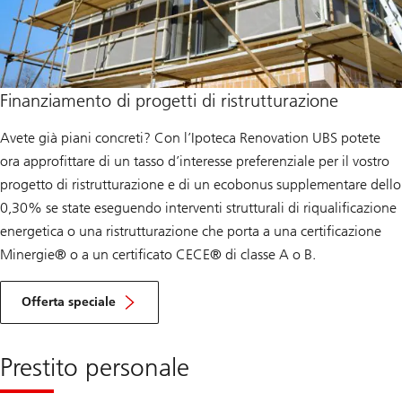
Finanziamento di progetti di ristrutturazione
Avete già piani concreti? Con l’Ipoteca Renovation UBS potete
ora approfittare di un tasso d’interesse preferenziale per il vostro
progetto di ristrutturazione e di un ecobonus supplementare dello
0,30% se state eseguendo interventi strutturali di riqualificazione
energetica o una ristrutturazione che porta a una certificazione
Minergie® o a un certificato CECE® di classe A o B.
R
e
Offerta speciale
n
o
v
a
Prestito personale
t
i
o