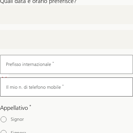
Quali data e orario preferisce?
Il mio n.
di
*
Prefisso internazionale
telefono
mobile
*
Il mio n. di telefono mobile
*
Appellativo
Signor
Signora