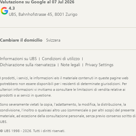
Valutazione su Google al
07 Jul 2026
4.3
UBS, Bahnhofstrasse 45, 8001 Zurigo
Cambiare il domicilio
Svizzera
Informazioni su UBS
Condizioni di utilizzo
Dichiarazione sulla riservatezza
Note legali
Privacy Settings
Legal
I prodotti, i servizi, le informazioni e/o il materiale contenuti in queste pagine web
Information
potrebbero non essere disponibili per i residenti di determinate giurisdizioni. Per
ulteriori informazioni vi invitiamo a consultare le limitazioni di vendita relative ai
prodotti o ai servizi in questione.
Sono severamente vietati la copia, l’adattamento, la modifica, la distribuzione, la
condivisione, l’inoltro o qualsiasi altro uso (commerciale o per altri scopi) del presente
materiale, ad eccezione della consultazione personale, senza previo consenso scritto di
UBS.
© UBS 1998 - 2026. Tutti i diritti riservati.