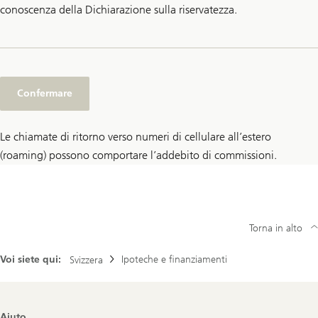
conoscenza della Dichiarazione sulla riservatezza.
Confermare
Le chiamate di ritorno verso numeri di cellulare all’estero
(roaming) possono comportare l’addebito di commissioni.
Torna in alto
Voi siete qui:
Ipoteche e finanziamenti
Svizzera
Footer
Aiuto