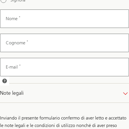
*
Nome
*
Cognome
*
E-mail
Le invieremo una
conferma
Note legali
dell’appuntamento
per e-mail.
Inviando il presente formulario confermo di aver letto e accettato
le note legali e le condizioni di utilizzo nonché di aver preso