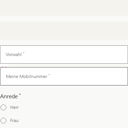
Meine
Mobilnummer
*
Vorwahl
*
Meine Mobilnummer
*
Anrede
Herr
Frau