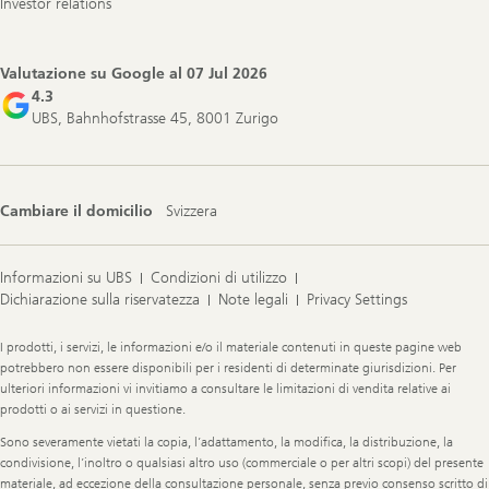
Investor relations
Valutazione su Google al
07 Jul 2026
4.3
UBS, Bahnhofstrasse 45, 8001 Zurigo
Cambiare il domicilio
Svizzera
Informazioni su UBS
Condizioni di utilizzo
Dichiarazione sulla riservatezza
Note legali
Privacy Settings
Legal
I prodotti, i servizi, le informazioni e/o il materiale contenuti in queste pagine web
Information
potrebbero non essere disponibili per i residenti di determinate giurisdizioni. Per
ulteriori informazioni vi invitiamo a consultare le limitazioni di vendita relative ai
prodotti o ai servizi in questione.
Sono severamente vietati la copia, l’adattamento, la modifica, la distribuzione, la
condivisione, l’inoltro o qualsiasi altro uso (commerciale o per altri scopi) del presente
materiale, ad eccezione della consultazione personale, senza previo consenso scritto di