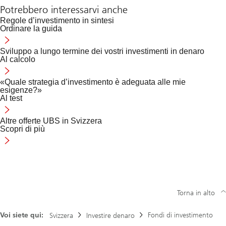
Potrebbero interessarvi anche
Regole d’investimento in sintesi
Ordinare la guida
Sviluppo a lungo termine dei vostri investimenti in denaro
Al calcolo
«Quale strategia d’investimento è adeguata alle mie
esigenze?»
Al test
Altre offerte UBS in Svizzera
Scopri di più
Cliccate
qui
per
altre
offerte
di
Torna in alto
UBS
sostenibilità
Voi siete qui:
Fondi di investimento
in
Svizzera
Investire denaro
Svizzera