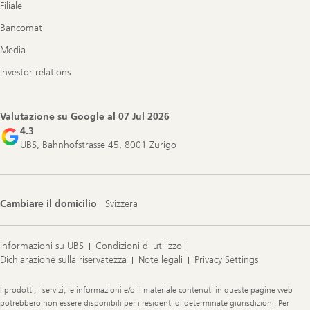
Filiale
Bancomat
Media
Investor relations
Valutazione su Google al
07 Jul 2026
4.3
UBS, Bahnhofstrasse 45, 8001 Zurigo
Cambiare il domicilio
Svizzera
Informazioni su UBS
Condizioni di utilizzo
Dichiarazione sulla riservatezza
Note legali
Privacy Settings
Legal
I prodotti, i servizi, le informazioni e/o il materiale contenuti in queste pagine web
Information
potrebbero non essere disponibili per i residenti di determinate giurisdizioni. Per