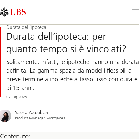
Skip
Content
Links
Area
Apr
il
me
Durata dell’ipoteca
Durata dell’ipoteca: per
quanto tempo si è vincolati?
Solitamente, infatti, le ipoteche hanno una durata
definita. La gamma spazia da modelli flessibili a
breve termine a ipoteche a tasso fisso con durate
di 15 anni.
07 lug 2025
Valeria Yacoubian
Product Manager Mortgages
Contenuto: