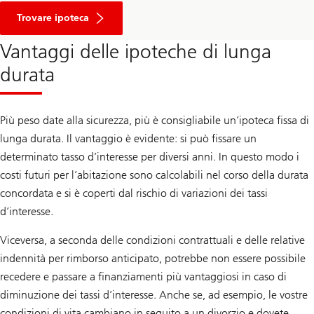
Confronto
ipoteche
Trovare ipoteca
Vantaggi delle ipoteche di lunga
durata
Più peso date alla sicurezza, più è consigliabile un’ipoteca fissa di
lunga durata. Il vantaggio è evidente: si può fissare un
determinato tasso d’interesse per diversi anni. In questo modo i
costi futuri per l’abitazione sono calcolabili nel corso della durata
concordata e si è coperti dal rischio di variazioni dei tassi
d’interesse.
Viceversa, a seconda delle condizioni contrattuali e delle relative
indennità per rimborso anticipato, potrebbe non essere possibile
recedere e passare a finanziamenti più vantaggiosi in caso di
diminuzione dei tassi d’interesse. Anche se, ad esempio, le vostre
condizioni di vita cambiano in seguito a un divorzio e dovete