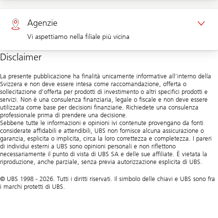
Appuntamento clienti aziendali
Clienti privati 0800 002 558
Agenzie
Vi aspettiamo nella filiale più vicina
Clienti aziendali 0844 853 003
Disclaimer
Agenzie
La presente pubblicazione ha finalità unicamente informative all’interno della
Svizzera e non deve essere intesa come raccomandazione, offerta o
sollecitazione d’offerta per prodotti di investimento o altri specifici prodotti e
servizi. Non è una consulenza finanziaria, legale o fiscale e non deve essere
utilizzata come base per decisioni finanziarie. Richiedete una consulenza
professionale prima di prendere una decisione.
Sebbene tutte le informazioni e opinioni ivi contenute provengano da fonti
considerate affidabili e attendibili, UBS non fornisce alcuna assicurazione o
garanzia, esplicita o implicita, circa la loro correttezza e completezza. I pareri
di individui esterni a UBS sono opinioni personali e non riflettono
necessariamente il punto di vista di UBS SA e delle sue affiliate. È vietata la
riproduzione, anche parziale, senza previa autorizzazione esplicita di UBS.
© UBS 1998 - 2026. Tutti i diritti riservati. Il simbolo delle chiavi e UBS sono fra
i marchi protetti di UBS.