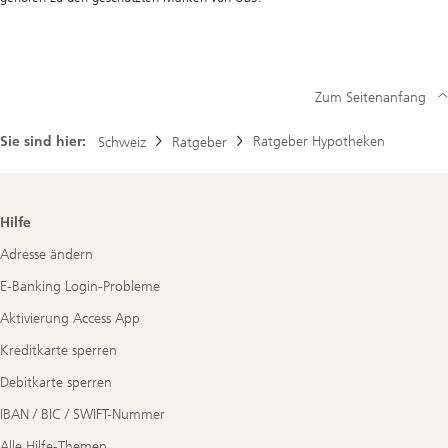
Zum Seitenanfang
Sie sind hier:
Ratgeber Hypotheken
Schweiz
Ratgeber
Footer
Hilfe
Navigation
Adresse ändern
E-Banking Login-Probleme
Aktivierung Access App
Kreditkarte sperren
Debitkarte sperren
IBAN / BIC / SWIFT-Nummer
Alle Hilfe-Themen