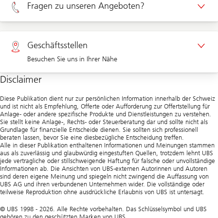
Fragen zu unseren Angeboten?
Termin Unternehmenskunden
Privatkunden 0800 002 557
Geschäftsstellen
Besuchen Sie uns in Ihrer Nähe
Unternehmen 0844 853 002
Disclaimer
Geschäftsstellen
Diese Publikation dient nur zur persönlichen Information innerhalb der Schweiz
und ist nicht als Empfehlung, Offerte oder Aufforderung zur Offertstellung für
Anlage- oder andere spezifische Produkte und Dienstleistungen zu verstehen.
Sie stellt keine Anlage-, Rechts- oder Steuerberatung dar und sollte nicht als
Grundlage für finanzielle Entscheide dienen. Sie sollten sich professionell
beraten lassen, bevor Sie eine diesbezügliche Entscheidung treffen.
Alle in dieser Publikation enthaltenen Informationen und Meinungen stammen
aus als zuverlässig und glaubwürdig eingestuften Quellen, trotzdem lehnt UBS
jede vertragliche oder stillschweigende Haftung für falsche oder unvollständige
Informationen ab. Die Ansichten von UBS-externen Autorinnen und Autoren
sind deren eigene Meinung und spiegeln nicht zwingend die Auffassung von
UBS AG und ihren verbundenen Unternehmen wider. Die vollständige oder
teilweise Reproduktion ohne ausdrückliche Erlaubnis von UBS ist untersagt.
© UBS 1998 - 2026. Alle Rechte vorbehalten. Das Schlüsselsymbol und UBS
gehören zu den geschützten Marken von UBS.