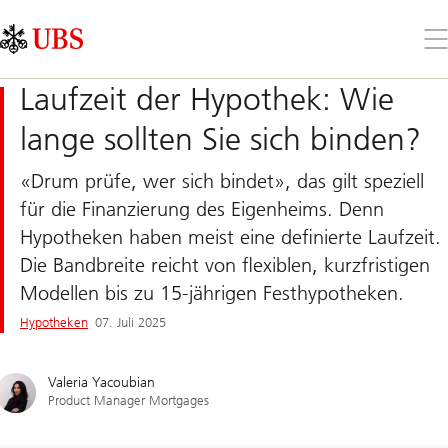
Skip
Content
Links
Area
Öff
Sie
da
Laufzeit der Hypothek: Wie
Me
lange sollten Sie sich binden?
«Drum prüfe, wer sich bindet», das gilt speziell
für die Finanzierung des Eigenheims. Denn
Hypotheken haben meist eine definierte Laufzeit.
Die Bandbreite reicht von flexiblen, kurzfristigen
Modellen bis zu 15-jährigen Festhypotheken.
Hypotheken
07. Juli 2025
Valeria Yacoubian
Product Manager Mortgages