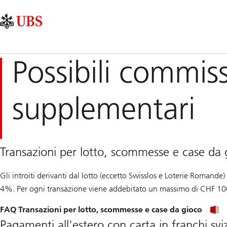
Skip
Content
Navigazione
Links
Area
principale
Possibili commiss
supplementari
Transazioni per lotto, scommesse e case da 
Gli introiti derivanti dal lotto (eccetto Swisslos e Loterie Romande
4%. Per ogni transazione viene addebitato un massimo di CHF 1
FAQ Transazioni per lotto, scommesse e case da gioco
Pagamenti all'estero con carta in franchi svi