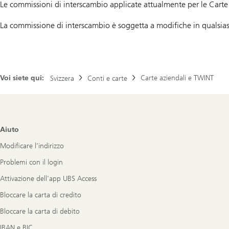
Le commissioni di interscambio applicate attualmente per le Carte 
La commissione di interscambio è soggetta a modifiche in qualsi
Voi siete qui:
Carte aziendali e TWINT
Svizzera
Conti e carte
Footer
Aiuto
Navigation
Modificare l’indirizzo
Problemi con il login
Attivazione dell'app UBS Access
Bloccare la carta di credito
Bloccare la carta di debito
IBAN e BIC