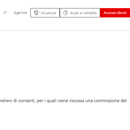
Navigazione
IT
Agenzie
Sicurezza
Aiuto e contatto
Accesso clienti
principale
relievi di contanti, per i quali viene riscossa una commissione del