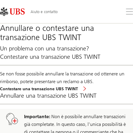
Skip
Content
Links
Area
Apr
Aiuto e contatto
il
me
Annullare o contestare una
transazione UBS TWINT
Un problema con una transazione?
Contestare una transazione UBS TWINT
Se non fosse possibile annullare la transazione od ottenere un
rimborso, potete presentare un reclamo a UBS.
Contestare una transazione UBS TWINT
Annullare una transazione UBS TWINT
Importante:
Non è possibile annullare transazioni
già completate. In questo caso, l’unica possibilità è
di contattare la persona o il commerciante che ha