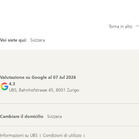
Torna in alto
Voi siete qui:
Svizzera
Footer
Navigation
Valutazione su Google al
07 Jul 2026
4.3
UBS, Bahnhofstrasse 45, 8001 Zurigo
Cambiare il domicilio
Svizzera
Informazioni su UBS
Condizioni di utilizzo