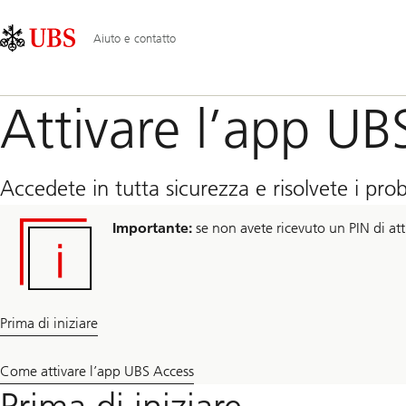
Skip
Content
Navigazione
Links
Area
principale
Aiuto e contatto
Attivare l’app UB
Accedete in tutta sicurezza e risolvete i prob
Importante:
se non avete ricevuto un PIN di att
Prima di iniziare
Come attivare l’app UBS Access
Prima di iniziare