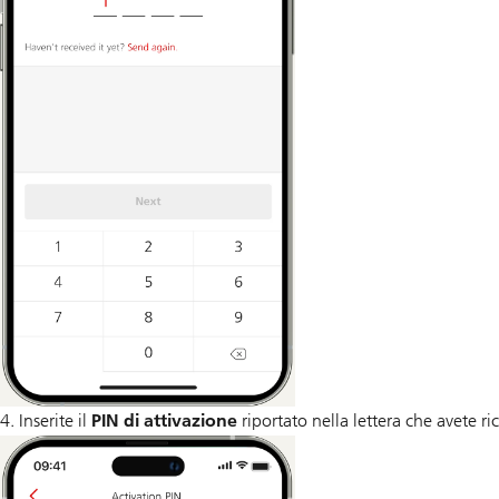
4. Inserite il
PIN di attivazione
riportato nella lettera che avete ri