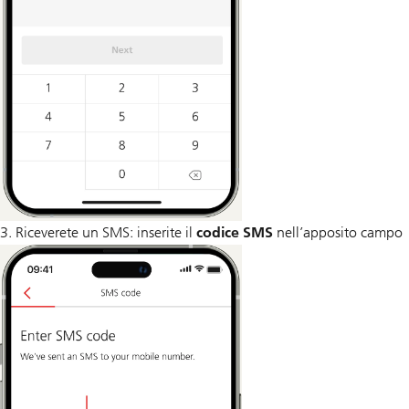
3. Riceverete un SMS: inserite il
codice SMS
nell’apposito campo