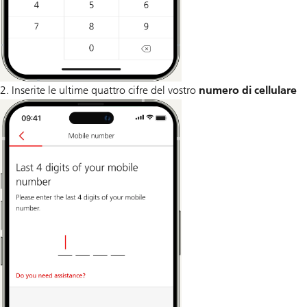
2. Inserite le ultime quattro cifre del vostro
numero di cellulare