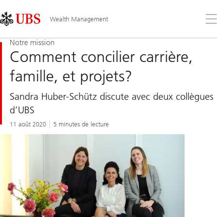
Skip
Content
Links
Area
Ouv
Wealth Management
le
me
Notre mission
Comment concilier carrière,
famille, et projets?
Sandra Huber-Schütz discute avec deux collègues
d’UBS
11 août 2020
5 minutes de lecture