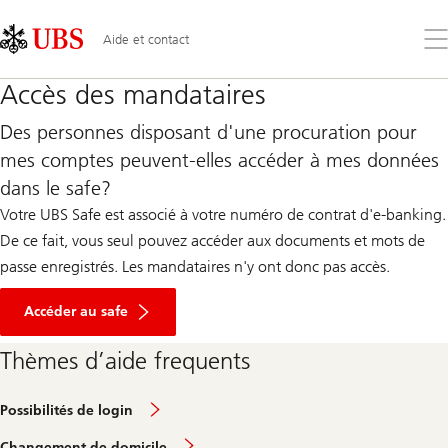
Skip
Content
Links
Area
Ouv
Aide et contact
le
me
Accès des mandataires
Des personnes disposant d'une procuration pour
mes comptes peuvent-elles accéder à mes données
dans le safe?
Votre UBS Safe est associé à votre numéro de contrat d'e-banking.
De ce fait, vous seul pouvez accéder aux documents et mots de
passe enregistrés. Les mandataires n'y ont donc pas accès.
Accéder au safe
Thèmes d’aide frequents
Possibilités de login
Changement de domicile