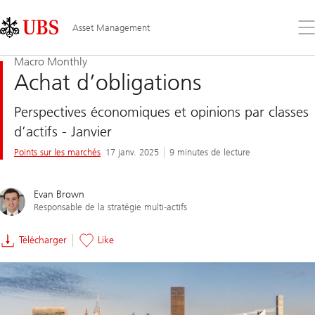
Skip
Content
Links
Area
Ouv
Asset Management
le
me
Macro Monthly
Achat d’obligations
Perspectives économiques et opinions par classes
d’actifs - Janvier
Points sur les marchés
17 janv. 2025
9 minutes de lecture
Evan Brown
Responsable de la stratégie multi-actifs
Télécharger
Like