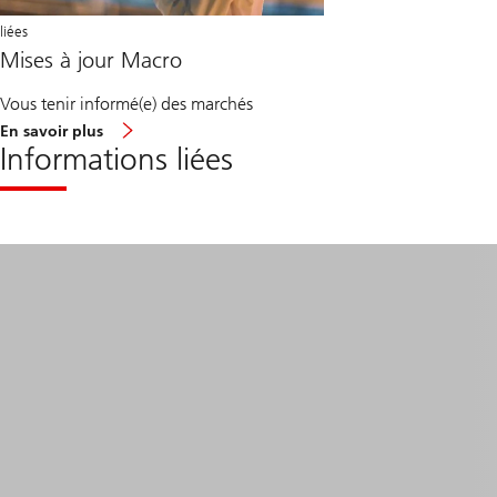
liées
Mises à jour Macro
Vous tenir informé(e) des marchés
à
En savoir plus
propos
Informations liées
des
Points
Macro