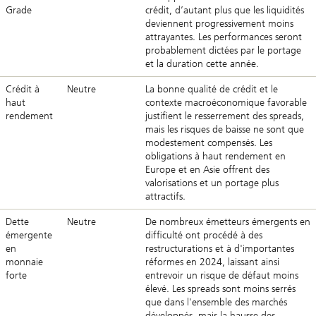
Grade
crédit, d’autant plus que les liquidités
deviennent progressivement moins
attrayantes. Les performances seront
probablement dictées par le portage
et la duration cette année.
Crédit à
Neutre
La bonne qualité de crédit et le
haut
contexte macroéconomique favorable
rendement
justifient le resserrement des spreads,
mais les risques de baisse ne sont que
modestement compensés. Les
obligations à haut rendement en
Europe et en Asie offrent des
valorisations et un portage plus
attractifs.
Dette
Neutre
De nombreux émetteurs émergents en
émergente
difficulté ont procédé à des
en
restructurations et à d'importantes
monnaie
réformes en 2024, laissant ainsi
forte
entrevoir un risque de défaut moins
élevé. Les spreads sont moins serrés
que dans l'ensemble des marchés
développés, mais la hausse des