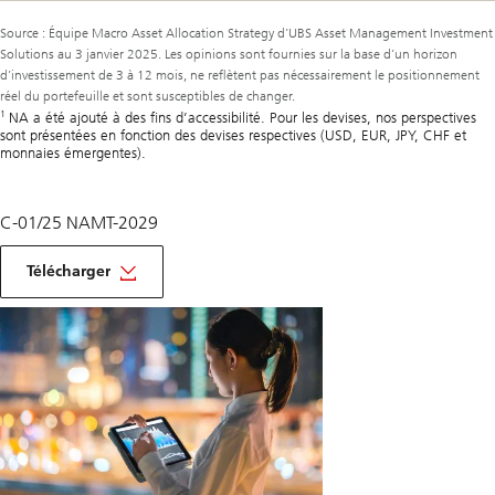
Source : Équipe Macro Asset Allocation Strategy d’UBS Asset Management Investment
Solutions au 3 janvier 2025. Les opinions sont fournies sur la base d’un horizon
d’investissement de 3 à 12 mois, ne reflètent pas nécessairement le positionnement
réel du portefeuille et sont susceptibles de changer.
1
NA a été ajouté à des fins d’accessibilité. Pour les devises, nos perspectives
sont présentées en fonction des devises respectives (USD, EUR, JPY, CHF et
monnaies émergentes).
C-01/25 NAMT-2029
macro
monthly
Télécharger
january
2025