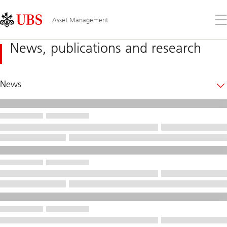
Skip
Content
Links
Area
Ouv
Asset Management
le
me
News, publications and research
News