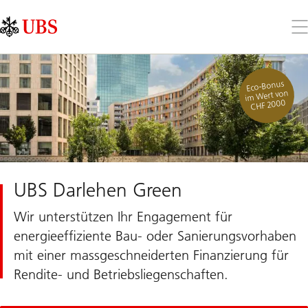
Skip
Content
Links
Area
Öff
Sie
da
Me
Eco-Bonus
im Wert von
CHF 2000
UBS Darlehen Green
Wir unterstützen Ihr Engagement für
energieeffiziente Bau- oder Sanierungsvorhaben
mit einer massgeschneiderten Finanzierung für
Rendite- und Betriebsliegenschaften.