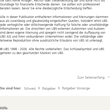
Sie stellt keine Anlage-, Rechts- oder Steuerberatung dar und sollte nicht als
Grundlage für finanzielle Entscheide dienen. Sie sollten sich professionell
beraten lassen, bevor Sie eine diesbezügliche Entscheidung treffen.
Alle in dieser Publikation enthaltenen Informationen und Meinungen stammen
aus als zuverlässig und glaubwürdig eingestuften Quellen, trotzdem lehnt UBS
jede vertragliche oder stillschweigende Haftung für falsche oder unvollständige
Informationen ab. Die Ansichten von UBS-externen Autorinnen und Autoren
sind deren eigene Meinung und spiegeln nicht zwingend die Auffassung von
UBS AG und ihren verbundenen Unternehmen wider. Die vollständige oder
teilweise Reproduktion ohne ausdrückliche Erlaubnis von UBS ist untersagt.
© UBS 1998 - 2026. Alle Rechte vorbehalten. Das Schlüsselsymbol und UBS
gehören zu den geschützten Marken von UBS.
Zum Seitenanfang
Sie sind hier:
Ratgeber Vorsorge
Schweiz
Ratgeber
Footer
Hilfe