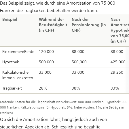
Das Beispiel zeigt, wie durch eine Amortisation von 75 000
Franken die Tragbarkeit beibehalten werden kann.
Beispiel
Während der
Nach der
Nach
Berufstätigkeit
Pensionierung (in
Amortisa
(in CHF)
CHF)
Hypothe
von 75,0
(in CHF)
Einkommen/Rente
120 000
88 000
88 000
Hypothek
500 000
500,000
425 000
Kalkulatorische
33 000
33 000
29 250
Immobilienkosten
Tragbarkeit
28%
38%
33%
Laufende Kosten für die Liegenschaft (Verkehrswert: 800 000 Franken, Hypothek: 500
000 Franken, Kalkulationszins für Hypothek: 5%, Nebenkosten: 1%, alle Beträge in
Franken).
Ob sich die Amortisation lohnt, hängt jedoch auch von
steuerlichen Aspekten ab. Schliesslich sind bezahlte