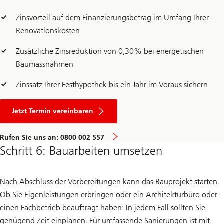
Zinsvorteil auf dem Finanzierungsbetrag im Umfang Ihrer
Renovationskosten
Zusätzliche Zinsreduktion von 0,30% bei energetischen
Baumassnahmen
Zinssatz Ihrer Festhypothek bis ein Jahr im Voraus sichern
u
n
Jetzt Termin vereinbaren
d
S
p
Rufen Sie uns an: 0800 002 557
e
Schritt 6: Bauarbeiten umsetzen
z
i
a
l
Nach Abschluss der Vorbereitungen kann das Bauprojekt starten.
a
n
Ob Sie Eigenleistungen erbringen oder ein Architekturbüro oder
g
e
einen Fachbetrieb beauftragt haben: In jedem Fall sollten Sie
b
genügend Zeit einplanen. Für umfassende Sanierungen ist mit
o