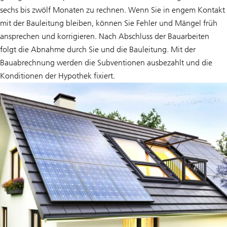
t
sechs bis zwölf Monaten zu rechnen. Wenn Sie in engem Kontakt
k
mit der Bauleitung bleiben, können Sie Fehler und Mängel früh
e
n
ansprechen und korrigieren. Nach Abschluss der Bauarbeiten
n
e
folgt die Abnahme durch Sie und die Bauleitung. Mit der
n
Bauabrechnung werden die Subventionen ausbezahlt und die
l
e
Konditionen der Hypothek fixiert.
r
n
e
n