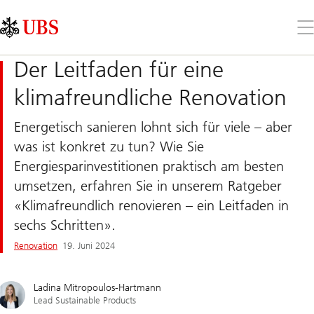
Skip
Content
Links
Area
Öff
Sie
da
Der Leitfaden für eine
Me
klimafreundliche Renovation
Energetisch sanieren lohnt sich für viele – aber
was ist konkret zu tun? Wie Sie
Energiesparinvestitionen praktisch am besten
umsetzen, erfahren Sie in unserem Ratgeber
«Klimafreundlich renovieren – ein Leitfaden in
sechs Schritten».
Renovation​
19. Juni 2024
Ladina Mitropoulos-Hartmann
Lead Sustainable Products