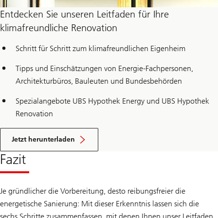
Entdecken Sie unseren Leitfaden für Ihre
klimafreundliche Renovation
Schritt für Schritt zum klimafreundlichen Eigenheim
Tipps und Einschätzungen von Energie-Fachpersonen,
Architekturbüros, Bauleuten und Bundesbehörden
Spezialangebote UBS Hypothek Energy und UBS Hypothek
Renovation
A
n
Jetzt herunterladen
l
e
Fazit
i
t
u
n
Je gründlicher die Vorbereitung, desto reibungsfreier die
g
z
energetische Sanierung: Mit dieser Erkenntnis lassen sich die
u
sechs Schritte zusammenfassen, mit denen Ihnen unser Leitfaden
e