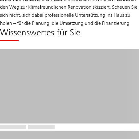
i
den Weg zur klimafreundlichen Renovation skizziert. Scheuen Sie
n
e
sich nicht, sich dabei professionelle Unterstützung ins Haus zu
r
holen – für die Planung, die Umsetzung und die Finanzierung.
k
l
Wissenswertes für Sie
i
m
a
f
r
e
u
n
d
l
i
c
h
e
n
S
a
n
i
e
r
u