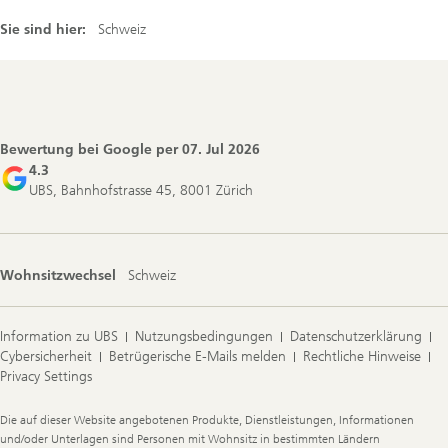
Sie sind hier:
Schweiz
Footer
Navigation
Bewertung bei Google per
07. Jul 2026
4.3
UBS, Bahnhofstrasse 45, 8001 Zürich
Wohnsitzwechsel
Schweiz
Information zu UBS
Nutzungsbedingungen
Datenschutzerklärung
Cybersicherheit
Betrügerische E-Mails melden
Rechtliche Hinweise
Privacy Settings
Legal
Die auf dieser Website angebotenen Produkte, Dienstleistungen, Informationen
Information
und/oder Unterlagen sind Personen mit Wohnsitz in bestimmten Ländern