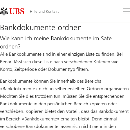
Skip
Content
Links
Area
Öff
Hilfe und Kontakt
Sie
da
Bankdokumente ordnen
Me
Wie kann ich meine Bankdokumente im Safe
ordnen?
Alle Bankdokumente sind in einer einzigen Liste zu finden. Bei
Bedarf lässt sich diese Liste nach verschiedenen Kriterien wie
Konto, Zeitperiode oder Dokumenttyp filtern.
Bankdokumente können Sie innerhalb des Bereichs
«Bankdokumente» nicht in selber erstellten Ordnern organisieren.
Möchten Sie dies trotzdem tun, müssen Sie die entsprechenden
Bankdokumente in den persönlichen Bereich kopieren oder
verschieben. Kopieren bietet den Vorteil, dass das Bankdokument
im Bereich «Bankdokumente» erhalten bleibt. Denn einmal
verschobene Bankdokumente lassen sich nicht mehr in den