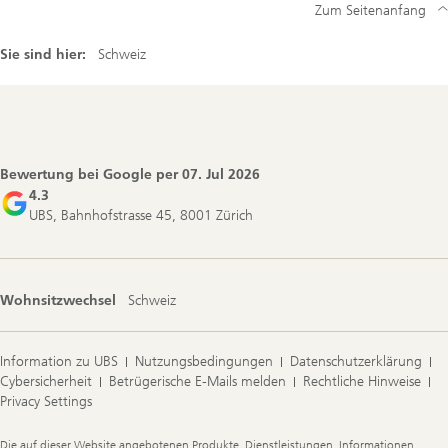
Zum Seitenanfang
Sie sind hier:
Schweiz
Footer
Navigation
Bewertung bei Google per
07. Jul 2026
4.3
UBS, Bahnhofstrasse 45, 8001 Zürich
Wohnsitzwechsel
Schweiz
Information zu UBS
Nutzungsbedingungen
Datenschutzerklärung
Cybersicherheit
Betrügerische E-Mails melden
Rechtliche Hinweise
Privacy Settings
Legal
Die auf dieser Website angebotenen Produkte, Dienstleistungen, Informationen