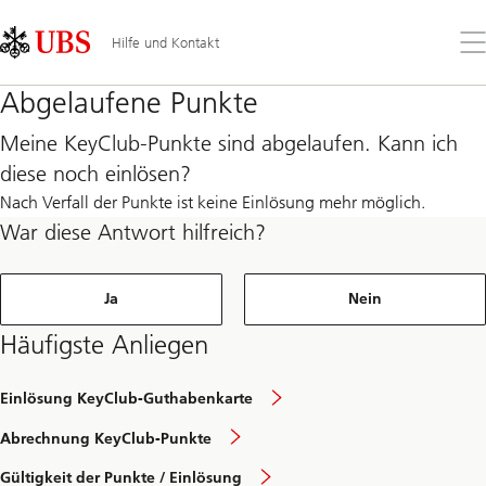
Skip
Content
Links
Area
Öff
Hilfe und Kontakt
Sie
da
Abgelaufene Punkte
Me
Meine KeyClub-Punkte sind abgelaufen. Kann ich
diese noch einlösen?
Nach Verfall der Punkte ist keine Einlösung mehr möglich.
War diese Antwort hilfreich?
Ja
Nein
Häufigste Anliegen
Einlösung KeyClub-Guthabenkarte
Abrechnung KeyClub-Punkte
Gültigkeit der Punkte / Einlösung