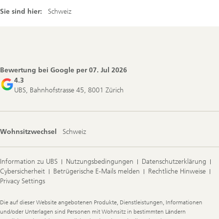
Sie sind hier:
Schweiz
Footer
Navigation
Bewertung bei Google per
07. Jul 2026
4.3
UBS, Bahnhofstrasse 45, 8001 Zürich
Wohnsitzwechsel
Schweiz
Information zu UBS
Nutzungsbedingungen
Datenschutzerklärung
Cybersicherheit
Betrügerische E-Mails melden
Rechtliche Hinweise
Privacy Settings
Legal
Die auf dieser Website angebotenen Produkte, Dienstleistungen, Informationen
Information
und/oder Unterlagen sind Personen mit Wohnsitz in bestimmten Ländern