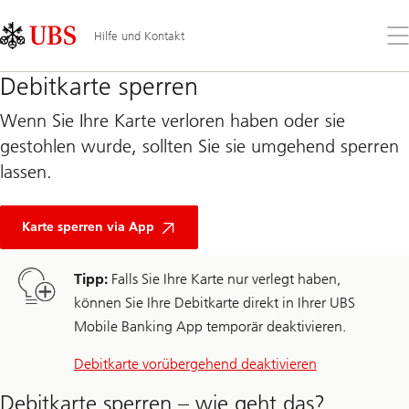
Skip
Content
Links
Area
Öff
Hilfe und Kontakt
Sie
da
Debitkarte sperren
Me
Wenn Sie Ihre Karte verloren haben oder sie
gestohlen wurde, sollten Sie sie umgehend sperren
lassen.
Karte sperren via App
Tipp:
Falls Sie Ihre Karte nur verlegt haben,
können Sie Ihre Debitkarte direkt in Ihrer UBS
Mobile Banking App temporär deaktivieren.
Debitkarte vorübergehend deaktivieren
Debitkarte sperren – wie geht das?