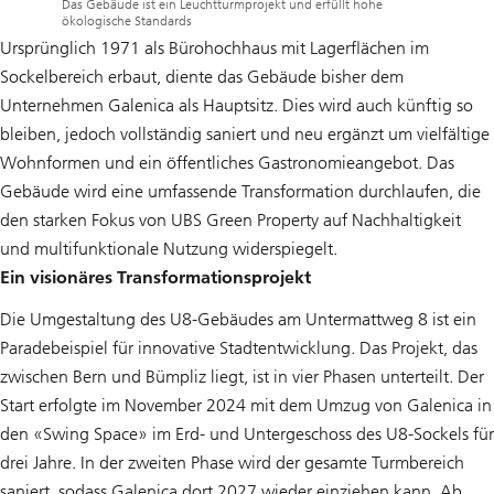
Das Gebäude ist ein Leuchtturmprojekt und erfüllt hohe
ökologische Standards
Ursprünglich 1971 als Bürohochhaus mit Lagerflächen im
Sockelbereich erbaut, diente das Gebäude bisher dem
Unternehmen Galenica als Hauptsitz. Dies wird auch künftig so
bleiben, jedoch vollständig saniert und neu ergänzt um vielfältige
Wohnformen und ein öffentliches Gastronomieangebot. Das
Gebäude wird eine umfassende Transformation durchlaufen, die
den starken Fokus von UBS Green Property auf Nachhaltigkeit
und multifunktionale Nutzung widerspiegelt.
Ein visionäres Transformationsprojekt
Die Umgestaltung des U8-Gebäudes am Untermattweg 8 ist ein
Paradebeispiel für innovative Stadtentwicklung. Das Projekt, das
zwischen Bern und Bümpliz liegt, ist in vier Phasen unterteilt. Der
Start erfolgte im November 2024 mit dem Umzug von Galenica in
den «Swing Space» im Erd- und Untergeschoss des U8-Sockels für
drei Jahre. In der zweiten Phase wird der gesamte Turmbereich
saniert, sodass Galenica dort 2027 wieder einziehen kann. Ab