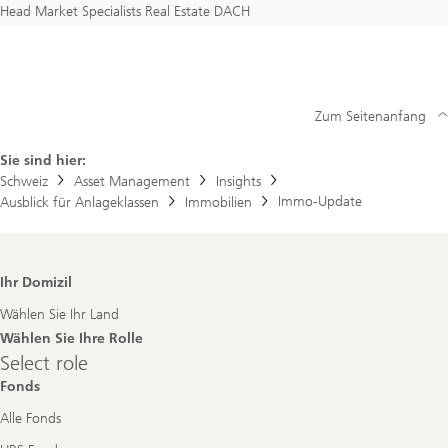
Head Market Specialists Real Estate DACH
Zum Seitenanfang
Sie sind hier:
Schweiz
Asset Management
Insights
Immo-Update
Ausblick für Anlageklassen
Immobilien
Footer
Ihr Domizil
Navigation
Wählen Sie Ihr Land
Wählen Sie Ihre Rolle
Select
Select role
role
Fonds
Alle Fonds