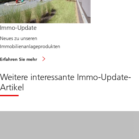
Immo-Update
Neues zu unseren
Immobilienanlageprodukten
ü
Erfahren Sie mehr
b
e
r
Weitere interessante Immo-Update-
I
m
Artikel
m
o
-
U
p
d
a
t
e