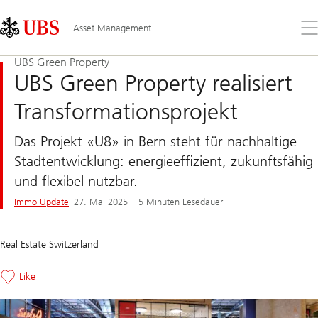
Skip
Content
Links
Area
Öff
Asset Management
Sie
da
UBS Green Property
Me
UBS Green Property realisiert
Transformationsprojekt
Das Projekt «U8» in Bern steht für nachhaltige
Stadtentwicklung: energieeffizient, zukunftsfähig
und flexibel nutzbar.
Immo Update
27. Mai 2025
5 Minuten Lesedauer
Real Estate Switzerland
Like