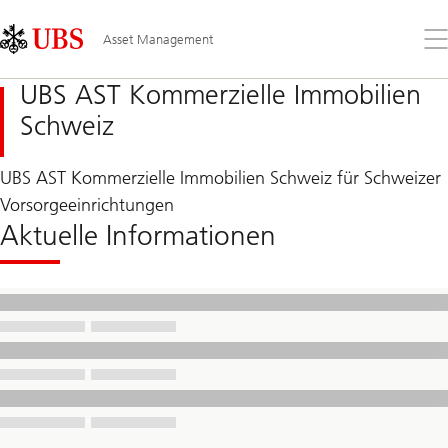
Skip
Content
Links
Area
Öff
Asset Management
Sie
da
UBS AST Kommerzielle Immobilien
Me
Schweiz
UBS AST Kommerzielle Immobilien Schweiz für Schweizer
Vorsorgeeinrichtungen
Aktuelle Informationen