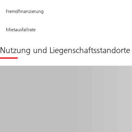
19.9
Fremdfinanzierung
%
10.0
Mietausfallrate
%
Nutzung und Liegenschaftsstandorte