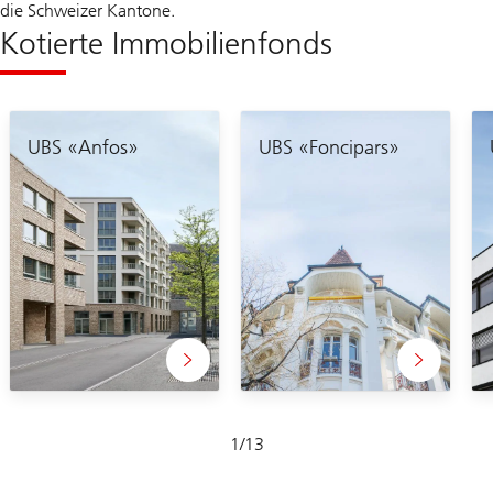
die Schweizer Kantone.
Kotierte Immobilienfonds
UBS «Anfos»
UBS «Foncipars»
Folie
1
/
13
1-
13