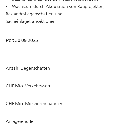
Wachstum durch Akquisition von Bauprojekten,
Bestandesliegenschaften und
Sacheinlagetransaktionen
Per: 30.09.2025
42
Anzahl Liegenschaften
789.9
CHF Mio. Verkehrswert
35.3
CHF Mio. Mietzinseinnahmen
4.1
Anlagerendite
%