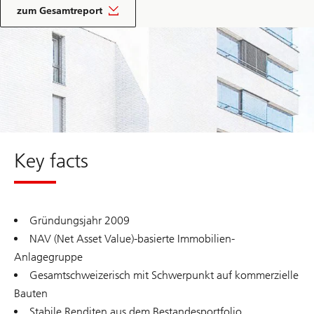
r
n
S
zum Gesamtreport
z
l
A
i
i
S
download
e
n
T
pdf
l
e
E
l
-
S
e
T
G
o
F
o
a
l
c
t
s
h
a
Key facts
a
t
Gründungsjahr 2009
NAV (Net Asset Value)-basierte Immobilien-
Anlagegruppe
Gesamtschweizerisch mit Schwerpunkt auf kommerzielle
Bauten
Stabile Renditen aus dem Bestandesportfolio