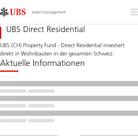
Skip
Content
Links
Area
Öff
Asset Management
Sie
da
UBS Direct Residential
Me
UBS (CH) Property Fund - Direct Residential investiert
direkt in Wohnbauten in der gesamten Schweiz.
Aktuelle Informationen