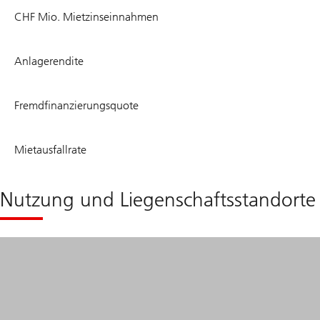
42
CHF Mio. Mietzinseinnahmen
6.6
Anlagerendite
%
24.2
Fremdfinanzierungsquote
%
2.5
Mietausfallrate
%
Nutzung und Liegenschaftsstandorte