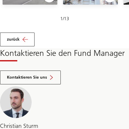
Folie
1
/
13
1-
13
zurück
Kontaktieren Sie den Fund Manager
by
filling
Kontaktieren Sie uns
our
inquiry
form
Christian Sturm