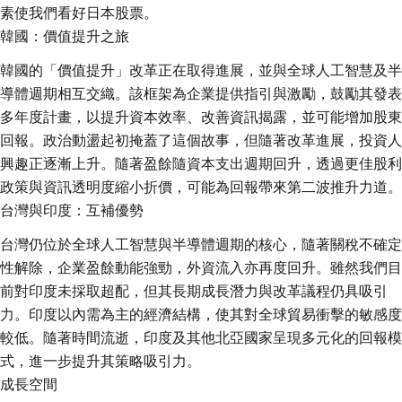
素使我們看好日本股票。
韓國：價值提升之旅
韓國的「價值提升」改革正在取得進展，並與全球人工智慧及半
導體週期相互交織。該框架為企業提供指引與激勵，鼓勵其發表
多年度計畫，以提升資本效率、改善資訊揭露，並可能增加股東
回報。政治動盪起初掩蓋了這個故事，但隨著改革進展，投資人
興趣正逐漸上升。隨著盈餘隨資本支出週期回升，透過更佳股利
政策與資訊透明度縮小折價，可能為回報帶來第二波推升力道。
台灣與印度：互補優勢
台灣仍位於全球人工智慧與半導體週期的核心，隨著關稅不確定
性解除，企業盈餘動能強勁，外資流入亦再度回升。雖然我們目
前對印度未採取超配，但其長期成長潛力與改革議程仍具吸引
力。印度以內需為主的經濟結構，使其對全球貿易衝擊的敏感度
較低。隨著時間流逝，印度及其他北亞國家呈現多元化的回報模
式，進一步提升其策略吸引力。
成長空間