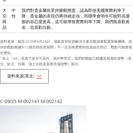
大
中
我們對貴金屬前景持樂觀態度，認為即使美國實際利率下
宗
性
降，貴金屬的表現仍將持續走強，而聯準會明年可能對高通
商
膨的容忍度更高，這可能導致實際利率下降。我們既喜歡黃
品
金，也喜歡白銀。
資料來源：截至2025年9月29日，瑞銀資管投資解決方案宏觀資產配置策略團隊。提
供的觀點根據3-12個月的投資期限，不一定反映實際的投資組合部位，觀點可能會發
生變化。
1
加上「NA」是為了提升可及性。就外幣而言，我們的觀點已根據其相應的貨幣（美
元、歐元、日圓、瑞士法郎及新興市場貨幣）顯示。
of
macro
資料來源(英文)
monthly
October
2025
C-09/25 M-002141 M-002142