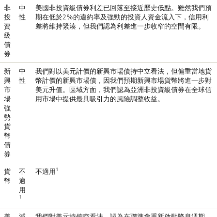
非
中
美國非投資級債券利差已回落至接近歷史低點。雖然我們預
投
性
期在低於2%的違約率及強勁的投資人資金流入下，信用利
資
差將維持緊湊，但我們認為利差進一步收窄的空間有限。
級
債
券
新
中
我們對以美元計價的新興市場債持中立看法，但偏重當地貨
興
性
幣計價的新興市場債，因我們預期新興市場貨幣將進一步對
市
美元升值。區域方面，我們認為亞洲非投資級債券在全球信
場
用市場中提供最具吸引力的風險調整收益。
強
勢
貨
幣
債
券
1
貨
不
不適用
幣
適
用
1
美
減
我們對美元持偏空看法，認為在聯準會重新啟動降息週期