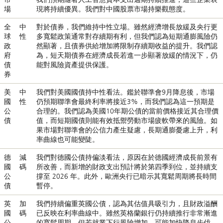
場
現將持續優異。我們對中國股票市場持樂觀態度。
全
中
對於債券，我們維持中性立場。雖然經濟增長放緩及央行更
球
性
多寬鬆政策通常對存續期有利，但我們認為短期通膨風險仍
政
然顯著，且債券供給增加將限制存續期收益的提升。我們認
府
為，短天期債券在經濟成長若進一步顯著放緩的情況下，仍
債
能對風險資產提供保護。
券
美
中
我們對美國國債持中性看法。鑑於聯準會9月降息後，市場
國
性
仍預期聯​​準會最終利率將接近3%，而我們認為這一預期是
公
合理的。我們認為美國10年期公債的當前價格接近其合理價
債
值，而短期國債則能有效抵禦勞動市場疲軟帶來的風險。如
果市場對聯準會的公信力產生疑慮，長期通膨憂慮上升，利
率曲線也可能變陡。
德
減
我們對德國公債持偏淡看法，原因在於德國經濟成長前景有
國
碼
所改善，而新增的財政支出預計將於第四季到位，並持續支
公
撐至 2026 年。此外，歐洲央行已暗示其寬鬆周期將長時間
債
暫停。
英
加
我們持續偏重英國公債，認為其估值具吸引力，且財政溢酬
國
碼
已反映在利率曲線中。雖然英格蘭銀行仍持續推行非常漸進
公
的寬鬆周期，但若就業下行風險增加，可能加快降息步伐。