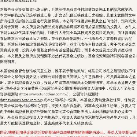
瑞銀投信獨立經營管理
Information
本報告僅基於提供資訊為目的，且無意作為買賣任何證券或金融工具的請求或要約。
本文中的資訊皆已註明截止日期，所含資訊僅反映截止日之觀點，且並未意圖對文中
所有提及或討論的主題進行完整釋義，本公司不保證資料提及之任何估計、預測或意
見將會實現，本文所提及的產品或有價證券可能不適用於某些類型的投資人，收件人
不能以此取代其本身的判斷，且收件人應完全為其投資及交易決定負責。所述資產配
置反映本公司於截止日之觀點，並僅作為舉例說明，不代表基金之實際投資組合配
置。所述個別有價證券僅為說明投資哲學，並非代表任何投資建議，亦不代表基金之
買賣或表現，投資人申購基金係持有基金受益憑證，而非本文提及之投資資產或標
的。本文提及之經濟走勢預測不必然代表基金之績效，基金投資風險請詳閱各基金公
開說明書。
本基金經金管會核准或同意生效，惟不表示絕無風險。經理公司以往之經理績效不保
證基金之最低投資效益；經理公司除盡善良管理人之注意義務外，不負責本基金之盈
虧，亦不保證最低之收益，投資人申購前應詳閱基金公開說明書。本基金應負擔之費
用 (境外基金含分銷費用)已揭露於基金公開說明書或投資人須知中，投資人可至基金
資訊觀測站 (
https://www.fundclear.com.tw
) 、公開資訊觀測站
(
https://mops.twse.com.tw
) 或本公司網站中查詢。本基金投資無受存款保障、保險安
定基金或其他相關機制之保障，投資人需自負盈虧。因基金交易所生紛爭，投資人可
向中華民國證券投資信託暨顧問商業同業公會或財團法人金融消費評議中心提出申
訴。基金買賣係以投資人之判斷為之，投資人應瞭解並承擔交易可能產生之損益，且
最大可能損失達原始金額。過去績效不代表未來績效表現。
固定/機動到期基金於信託契約期滿時或啟動提前結算機制時終止。受益人於到期日前