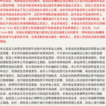
申請買回，將收取提前買回費用。提前結算機制及買回價金之計算詳情請參閱本基金
公開說明書。非投資等級債券基金適合願意承擔較高風險之投資人。投資人投資非投
資等級債券基金不宜占其投資組合過高之比重。由於非投資等級債券之信用評等未達
投資等級或未經信用評等，且對利率變動的敏感度甚高，故本基金可能會因利率上
升、市場流動性下降，或債券發行機構違約不支付本金、利息或破產而蒙受虧損。本
基金不適合無法承擔相關風險之投資人。依金管會規定，本基金目前投資於符合美國
Rule 144A 規定之債券之投資總金額不得超過基金淨資產價值之一定比例。 Rule
144A 債券，並無向美國證管會註冊登記及資訊揭露之特別要求，同時僅有合格機構
投資者可以參與該市場，交易流動性無法擴及一般投資人，投資人投資前須留意相關
風險。
本文提及之經濟走勢預測不必然代表本基金之績效，本基金投資風險請詳閱基金公開
說明書。本文所列個股名稱僅作為舉例說明，不代表任何金融商品之推介或投資建
議，投資人申購本基金係持有基金受益憑證，而非本文提及之投資資產或標的。所述
資產配置反映本公司於編制日之觀點，並僅作為舉例說明，基金經理人有權隨時更改
實際投資組合配置。本文僅反映本公司於編制日之觀點，本公司不保證資料提及之任
何估計、預測或意見將會實現，收件人不能以此取代其本身的判斷。基金投資涉及新
興市場部分，因其波動性與風險程度可能較高，且其政治與經濟情勢穩定度可能低於
已開發國家，也可能使資產價值受不同程度之影響。另投資人亦須留意中國市場特定
政治、經濟與市場等投資風險。依金管會之規定，境外基金直接投資大陸地區有價證
券以掛牌上市有價證券及銀行間債券市場為限，且不得超過該基金淨資產淨值之一定
比例，故本基金非完全投資在大陸地區有價證券。本基金包含新臺幣及外幣計價級
別，如投資人以非本基金計價幣別之貨幣換匯後投資本基金者，須自行承擔匯率變動
之風險。此外，因投資人與銀行進行外匯交易有賣價與買價之差異，投資人進行換匯