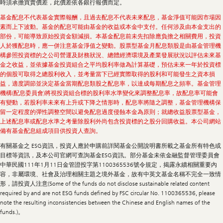
時須承擔買賣價差，此價差依各銀行報價而定。
基金配息不代表基金實際報酬，且過去配息不代表未來配息，基金淨值可能因市場因
素而上下波動。基金的配息可能由基金的收益或本金中支付。任何涉及由本金支出的
部份，可能導致原始投資金額減損。本基金配息前未先扣除應負擔之相關費用，投資
人於獲配息時，應一併注意基金淨值之變動。股票型基金月配息類股是由基金管理機
構參照投資標的之公司營運及財務狀況、總體經濟環境及產業發展狀況以評估未來基
金之收益，並依據基金投資組合之平均股利率做為計算基礎，預估未來一年於投資標
的個股可取得之總股利收入，並考量當下已經實際取得的股利和可能發生之資本損
益，適度調節並決定基金當期配息類股之配息率，以達成每期配息之頻率。基金管理
機構(配息委員會)將視投資組合標的股利率水準變化來調整配息率，故配息率可能會
有變動，若股利率未來有上升或下降之情形時，配息率將隨之調整，基金管理機構保
留一定程度的彈性調整空間以避免配息過度侵蝕本金為原則；就總收益股票型基金，
上述配息率或配息水準之考量除股利外尚包含投資標的之股分回購收益。本公司網站
備有基金配息組成項目供投資人查詢。
有關基金之 ESG資訊，投資人應於申購前詳閱基金公開說明書所載之基金所有特色或
目標等資訊，及本公司官網可查詢基金ESG資訊。部分基金未依金融監督管理委員會
中華民國111年1月11日金管證投字第1100365536號令規定，揭露永續相關重要內
容，非屬環境、社會及治理相關主題之境外基金，故有中英文基金名稱不完全一致情
形，請投資人注意(Some of the funds do not disclose sustainable related content
required by and are not ESG funds defined by FSC circular No. 1100365536, please
note the resulting inconsistencies between the Chinese and English names of the
funds.)。