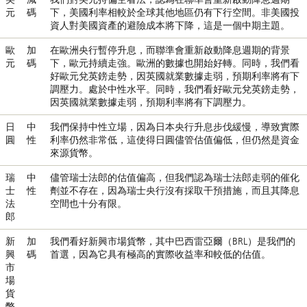
元
碼
下，美國利率相較於全球其他地區仍有下行空間。非美國投
資人對美國資產的避險成本將下降，這是一個中期主題。
歐
加
在歐洲央行暫停升息，而聯準會重新啟動降息週期的背景
元
碼
下，歐元持續走強。歐洲的數據也開始好轉。同時，我們看
好歐元兌英鎊走勢，因英國就業數據走弱，預期利率將有下
調壓力。處於中性水平。同時，我們看好歐元兌英鎊走勢，
因英國就業數據走弱，預期利率將有下調壓力。
日
中
我們保持中性立場，因為日本央行升息步伐緩慢，導致實際
圓
性
利率仍然非常低，這使得日圓儘管估值偏低，但仍然是資金
來源貨幣。
瑞
中
儘管瑞士法郎的估值偏高，但我們認為瑞士法郎走弱的催化
士
性
劑並不存在，因為瑞士央行沒有採取干預措施，而且其降息
法
空間也十分有限。
郎
新
加
我們看好新興市場貨幣，其中巴西雷亞爾（BRL）是我們的
興
碼
首選，因為它具有極高的實際收益率和較低的估值。
市
場
貨
幣