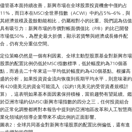
儘管基本面持續改善，新興市場在全球股票投資機會中僅約占
11%，而日本在MSCI全世界指數（ACWI）中約占5%–6%，與
其經濟規模及盈餘動能相比，仍屬相對小的比重。我們認為估值
具有吸引力：新興市場的市價對帳面價值比（P/B）約比已開發
市場低50%，為歷史最大折價，顯示若貨幣與經濟成長條件配
合，仍有充分重估空間。
定位策略仍然是一個有利因素。全球主動型股票基金對新興市場
股票的配置比例仍低於MSCI指數標準，低於幅度約為710個基
點，而過去二十年來這一平均低於幅度約為420個基點。根據高
盛的分析，如果投資資金流向恢復到長期平均水平，則意味著約
有420億美元的資金可能流入（以約1兆美元的受管資產規模計
算），這表明如果基本面因素保持積極，當前趨勢有望延續。鑑
於亞洲市場約佔MSCI新興市場指數的四分之三，任何投資組合
的正常化調整都將對本報告中提到的亞洲地區改革和人工智慧商
業化領域的領導企業帶來不成比例的正面影響。
圖表2：全球共同基金對新興市場股票的配置比例偏低，還有進