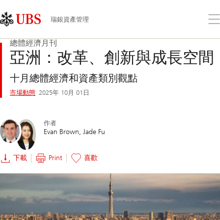
Skip
Content
Links
Area
打
瑞銀資產管理
開
功
總體經濟月刊
能
亞洲：改革、創新與成長空間
表
十月總體經濟和資產類別觀點
市場動態
2025年 10月 01日
作者
Evan Brown
Jade Fu
下載
Print
喜歡