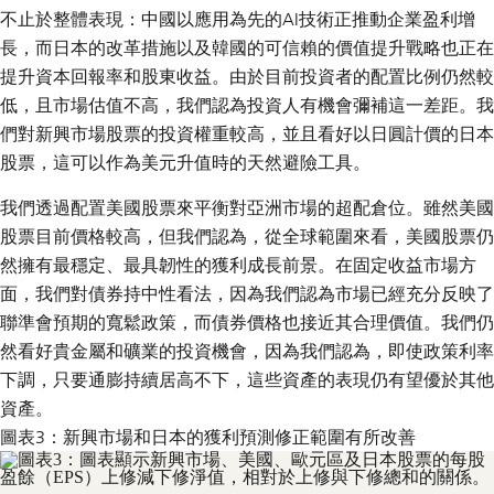
不止於整體表現：中國以應用為先的AI技術正推動企業盈利增
長，而日本的改革措施以及韓國的可信賴的價值提升戰略也正在
提升資本回報率和股東收益。由於目前投資者的配置比例仍然較
低，且市場估值不高，我們認為投資人有機會彌補這一差距。我
們對新興市場股票的投資權重較高，並且看好以日圓計價的日本
股票，這可以作為美元升值時的天然避險工具。
我們透過配置美國股票來平衡對亞洲市場的超配倉位。雖然美國
股票目前價格較高，但我們認為，從全球範圍來看，美國股票仍
然擁有最穩定、最具韌性的獲利成長前景。在固定收益市場方
面，我們對債券持中性看法，因為我們認為市場已經充分反映了
聯準會預期的寬鬆政策，而債券價格也接近其合理價值。我們仍
然看好貴金屬和礦業的投資機會，因為我們認為，即使政策利率
下調，只要通膨持續居高不下，這些資產的表現仍有望優於其他
資產。
圖表3：新興市場和日本的獲利預測修正範圍有所改善