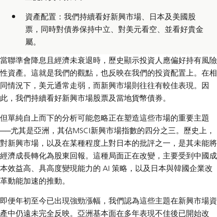
資產配置：我們持續看好新興市場、日本及美國股
票，同時對債券保持中立、對美元看空、並看好貴金
屬。
當聯準會降息且經濟未衰退時，歷史顯示投資人應偏好持有風險
性資產。這就是我們的觀點，也反映在我們的投資配置上。在相
同情況下，美元通常走弱，而新興市場則往往有較佳表現。因
此，我們持續看好新興市場股票及當地貨幣債券。
但單純自上而下的分析可能忽略正在塑造這些市場的重要主題
──尤其是亞洲，其佔MSCI新興市場指數的四分之三。歷史上，
對新興市場，以及在某種程度上對日本的批評之一，是其未能將
經濟成長轉化為股東回報。這種局面正在改變，主要受到中國成
本效益高、具高度變現能力的 AI 策略，以及日本與韓國企業改
革動能加速的推動。
即便年初至今已出現強勁漲幅，我們認為這些主題在新興市場資
產中仍遠未完全反映。亞洲基本面在多年表現不佳後已開始改