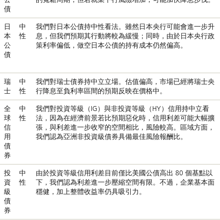
債
日
中
我們對日本公債持中性看法。雖然日本央行可能會進一步升
本
性
息，但我們預期其行動將較為緩慢；同時，由於日本央行政
公
策利率偏低，做空日本公債的持有成本仍然偏高。
債
瑞
中
我們對瑞士債券持中立立場。估值偏高，市場已經將瑞士央
士
性
行降息至負利率區間的預期反映在價格中。
全
中
我們對投資等級（IG）與非投資等級（HY）信用持中立看
球
性
法，因為在經濟前景若比預期惡化時，信用利差可能大幅擴
信
張，與利差進一步收窄的空間相比，風險較高。區域方面，
用
我們認為亞洲非投資級債券具備最佳風險報酬比。
債
券
投
中
由於投資等級信用利差目前僅比美國公債高出 80 個基點以
資
性
下，我們認為利差進一步壓縮空間有限。不過，企業基本面
級
穩健，加上整體收益率仍具吸引力。
債
券