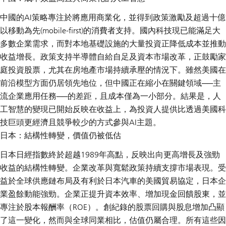
中國的AI策略專注於將應用商業化，並得到政策激勵及超過十億
以移動為先(mobile-first)的消費者支持。國內科技現已能滿足大
多數企業需求，而對本地基礎設施的大量投資正降低成本並推動
收益增長。政策支持半導體自給自足及資本市場改革，正鼓勵家
庭投資股票，尤其在房地產市場持續承壓的情況下。雖然美國在
前沿模型方面仍居領先地位，但中國正在縮小在關鍵領域──主
流企業應用任務──的差距，且成本僅為一小部分。結果是，人
工智慧的變現已開始反映在收益上，為投資人提供比透過美國科
技巨頭更經濟且競爭較少的方式參與AI主題。
日本：結構性轉變，價值仍被低估
日本日經指數終於超越1989年高點，反映出向更高增長及強勁
收益的結構性轉變。企業改革與寬鬆政策持續支撐市場表現。受
益於全球供應鏈布局及有利於日本汽車的美國貿易協定，日本企
業盈餘動能強勁。企業正提升資本效率、增加現金回饋股東，並
專注於股本報酬率（ROE）。創紀錄的股票回購與股息增加凸顯
了這一變化，然而與全球同業相比，估值仍屬合理。所有這些因