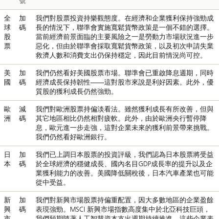
號
全
加
我們對股票投資持樂觀態度。在經濟和企業獲利保持強勁成
球
碼
長的情況下，聯準會實施寬鬆貨幣政策是一個不錯的選擇。
股
當前經濟前景面臨的主要風險之一是勞動力市場狀況進一步
票
惡化，但由於聯準會採取寬鬆貨幣政策，以及初次申請失業
救濟人數和消費支出仍保持穩定，因此目前情況尚可控。
美
加
我們仍然看好美國股票市場。聯準會已重啟降息週期，同時
國
碼
經濟成長保持韌性——這對股市來說是利好因素。此外，優
質股的獲利成長仍然強勁。
歐
減
我們對歐洲股票持偏淡看法。雖然獲利成長有所改善，但與
洲
碼
其它地區相比仍然相對疲軟。此外，由於歐洲央行暫停降
息，歐元進一步走強，這對企業未來的獲利前景帶來挑戰。
我們仍然看好歐洲銀行。
日
加
我們已上調日本股票的投資評級，我們認為日本股票將受益
本
碼
於全球經濟的穩健成長、國內名目GDP成長率的提升以及企
業獲利能力的改善。美國降低關稅後，日本汽車產業也可能
從中受益。
新
加
我們對新興市場股票持偏重配置，因大多數地區的企業盈餘
興
碼
表現強勁。MSCI 新興市場指數高度集中於北亞科技巨頭，
市
我們預期隨著人工智慧資本支出週期持續推進，這些企業表