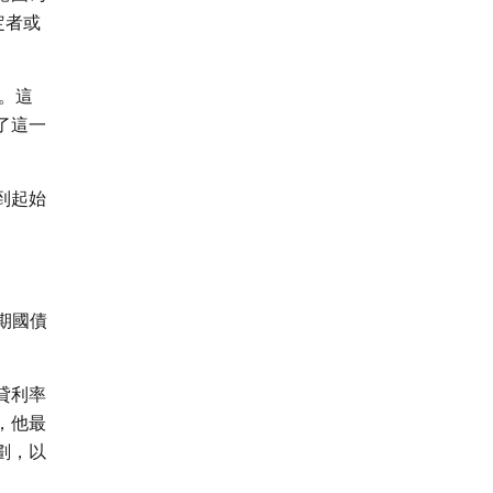
定者或
。這
了這一
到起始
期國債
貸利率
，他最
劃，以