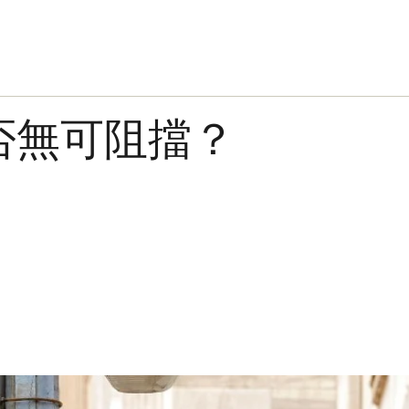
否無可阻擋？