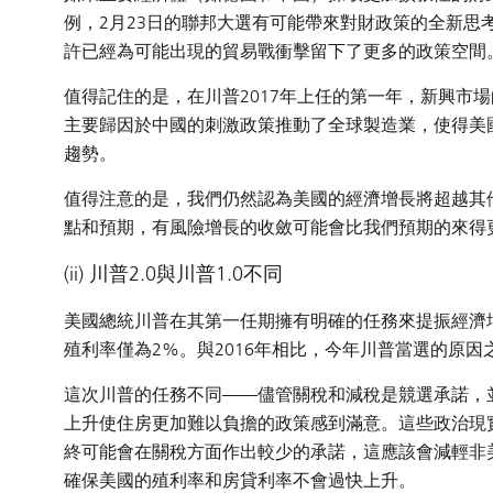
例，2月23日的聯邦大選有可能帶來對財政策的全新
許已經為可能出現的貿易戰衝擊留下了更多的政策空間
值得記住的是，在川普2017年上任的第一年，新興市
主要歸因於中國的刺激政策推動了全球製造業，使得美
趨勢。
值得注意的是，我們仍然認為美國的經濟增長將超越其
點和預期，有風險增長的收斂可能會比我們預期的來得
(ii) 川普2.0與川普1.0不同
美國總統川普在其第一任期擁有明確的任務來提振經濟增
殖利率僅為2%。與2016年相比，今年川普當選的原
這次川普的任務不同——儘管關稅和減稅是競選承諾，
上升使住房更加難以負擔的政策感到滿意。這些政治現
終可能會在關稅方面作出較少的承諾，這應該會減輕非
確保美國的殖利率和房貸利率不會過快上升。