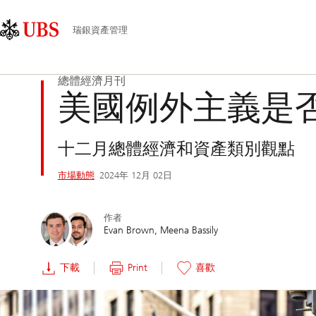
Skip
Content
主
Links
Area
導
瑞銀資產管理
航
總體經濟月刊
美國例外主義是
十二月總體經濟和資產類別觀點
市場動態
2024年 12月 02日
作者
Evan Brown
Meena Bassily
下載
Print
喜歡