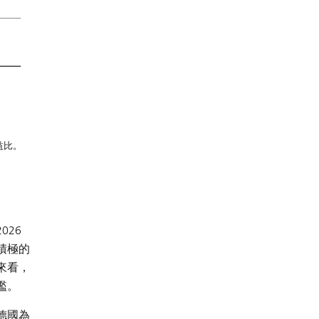
益比。
26
積極的
來看，
檻。
德國為