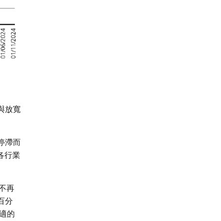
與放寬
停滯而
各行業
不再
百分
適的